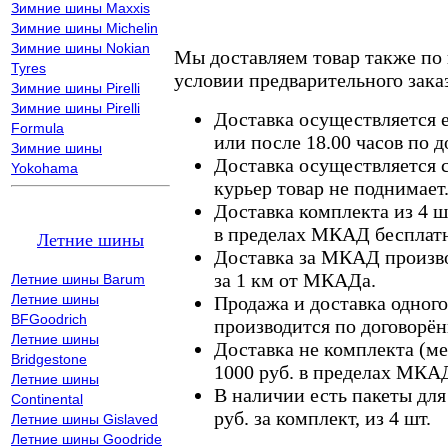
Зимние шины Maxxis
Зимние шины Michelin
Зимние шины Nokian
Мы доставляем товар также по
Tyres
условии предварительного заказ
Зимние шины Pirelli
Зимние шины Pirelli
Доставка осуществляется е
Formula
или после 18.00 часов по 
Зимние шины
Доставка осуществляется с
Yokohama
курьер товар не поднимает
Доставка комплекта из 4 ш
в пределах МКАД бесплатн
Летние шины
Доставка за МКАД произво
за 1 км от МКАДа.
Летние шины Barum
Летние шины
Продажа и доставка одного,
BFGoodrich
производится по договорён
Летние шины
Доставка не комплекта (ме
Bridgestone
1000 руб. в пределах МКА
Летние шины
В наличии есть пакеты дл
Continental
руб. за комплект, из 4 шт.
Летние шины Gislaved
Летние шины Goodride