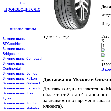
по
Диам
производителю
Инде
Инде
Зимние шины
3925 
Цена: 3925 руб
Зимние шины
X
BFGoodrich
Зимние шины
Bridgestone
Зимние шины Compasal
=
Зимние шины
15700
Continental
В кор
Зимние шины Dunlop
Зимние шины Falken
Доставка по Москве и ближн
Зимние шины Gislaved
Доставка осуществляется по М
Зимние шины Hankook
Зимние шины Ikon
области от 2-х до 4-х дней пос
Tyres
зависимости от времени заказа
Зимние шины Kumho
клиента).
Зимние шины Matador