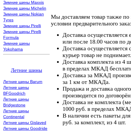
Зимние шины Maxxis
Зимние шины Michelin
Зимние шины Nokian
Мы доставляем товар также по
Tyres
условии предварительного заказ
Зимние шины Pirelli
Зимние шины Pirelli
Доставка осуществляется е
Formula
или после 18.00 часов по 
Зимние шины
Доставка осуществляется с
Yokohama
курьер товар не поднимает
Доставка комплекта из 4 ш
в пределах МКАД бесплатн
Летние шины
Доставка за МКАД произво
за 1 км от МКАДа.
Летние шины Barum
Летние шины
Продажа и доставка одного,
BFGoodrich
производится по договорён
Летние шины
Доставка не комплекта (ме
Bridgestone
1000 руб. в пределах МКА
Летние шины
В наличии есть пакеты дл
Continental
руб. за комплект, из 4 шт.
Летние шины Gislaved
Летние шины Goodride