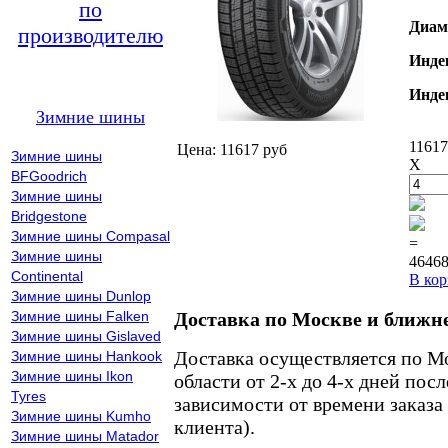
по
Диам
производителю
Инде
Инде
Зимние шины
11617
Цена: 11617 руб
Зимние шины
X
BFGoodrich
Зимние шины
Bridgestone
Зимние шины Compasal
=
Зимние шины
46468
Continental
В кор
Зимние шины Dunlop
Зимние шины Falken
Доставка по Москве и ближн
Зимние шины Gislaved
Доставка осуществляется по М
Зимние шины Hankook
Зимние шины Ikon
области от 2-х до 4-х дней пос
Tyres
зависимости от времени заказа
Зимние шины Kumho
клиента).
Зимние шины Matador