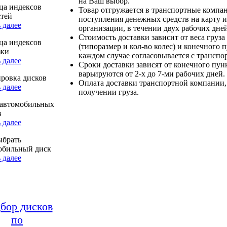
на Ваш выбор.
ца индексов
Товар отгружается в транспортные компа
стей
поступления денежных средств на карту и
 далее
организации, в течении двух рабочих дней
Стоимость доставки зависит от веса груза
ца индексов
(типоразмер и кол-во колес) и конечного 
зки
каждом случае согласовывается с транспо
 далее
Сроки доставки зависят от конечного пун
варьируются от 2-х до 7-ми рабочих дней.
ровка дисков
Оплата доставки транспортной компании,
 далее
получении груза.
автомобильных
в
 далее
ыбрать
обильный диск
 далее
бор дисков
по