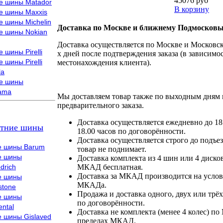
45076 руб
е шины Matador
В корзину
е шины Maxxis
е шины Michelin
Доставка по Москве и ближнему Подмосковь
е шины Nokian
Доставка осуществляется по Москве и Московско
 шины Pirelli
х дней после подтверждения заказа (в зависимос
 шины Pirelli
местонахождения клиента).
la
е шины
ama
Мы доставляем товар также по выходным дням 
предварительного заказа.
Доставка осуществляется ежедневно до 18
тние шины
18.00 часов по договорённости.
Доставка осуществляется строго до подъез
е шины Barum
товар не поднимает.
е шины
Доставка комплекта из 4 шин или 4 диско
drich
МКАД бесплатная.
Доставка за МКАД производится на условия
е шины
МКАДа.
stone
Продажа и доставка одного, двух или трёх
е шины
по договорённости.
ental
Доставка не комплекта (менее 4 колес) по
е шины Gislaved
пределах МКАД.