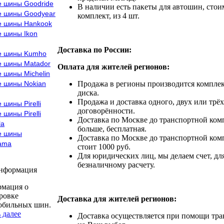
е шины Goodride
В наличии есть пакеты для автошин, стоим
е шины Goodyear
комплект, из 4 шт.
е шины Hankook
е шины Ikon
Доставка по России:
е шины Kumho
е шины Matador
Оплата для жителей регионов:
 шины Michelin
е шины Nokian
Продажа в регионы производится комплек
диска.
Продажа и доставка одного, двух или трёх
 шины Pirelli
договорённости.
 шины Pirelli
Доставка по Москве до транспортной комп
la
больше, бесплатная.
е шины
Доставка по Москве до транспортной комп
ama
стоит 1000 руб.
Для юридических лиц, мы делаем счет, дл
безналичному расчету.
информация
мация о
ровке
Доставка для жителей регионов:
обильных шин.
 далее
Доставка осуществляется при помощи тр