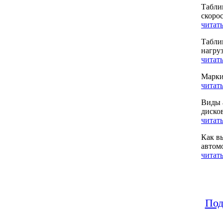
Табли
скоро
читать
Табли
нагру
читать
Марки
читать
Виды 
диско
читать
Как в
автом
читать
Под