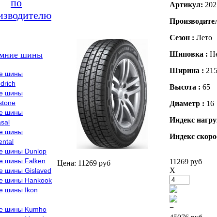
по
Артикул:
202
изводителю
Производите
Сезон :
Лето
мние шины
Шиповка :
Н
Ширина :
21
е шины
drich
Высота :
65
е шины
stone
Диаметр :
16
е шины
Индекс нагру
sal
е шины
Индекс скоро
ental
е шины Dunlop
е шины Falken
11269 руб
Цена: 11269 руб
X
е шины Gislaved
е шины Hankook
е шины Ikon
=
е шины Kumho