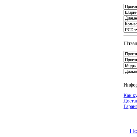
Штамп
Инфо
Как к
Доста
Гаран
По