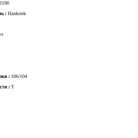
1190
ль :
Hankook
ет
5
зки :
106/104
сти :
T