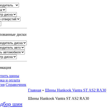
ованные диски
рмация
упить шины
вка и оплата
тия
Справочник
Главная
»
Шины Hankook Vantra ST AS2 RA30
Шины Hankook Vantra ST AS2 RA30
дбор шин