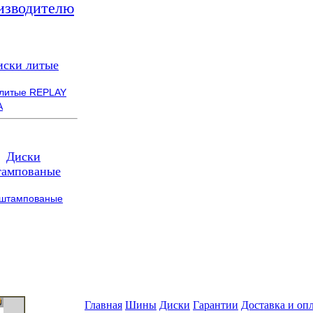
изводителю
иски литые
 литые REPLAY
A
Диски
ампованые
 штампованые
Главная
Шины
Диски
Гарантии
Доставка и оп