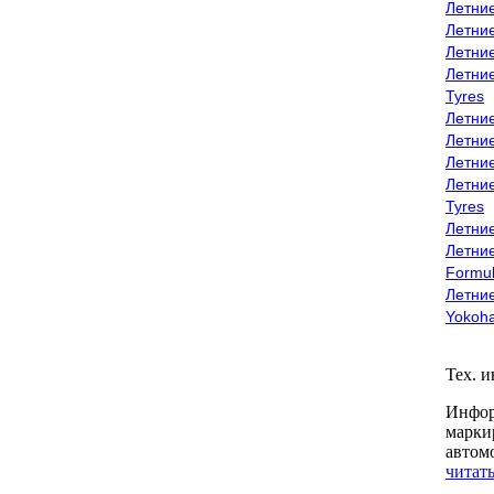
Летни
Летни
Летни
Летни
Tyres
Летни
Летни
Летние
Летни
Tyres
Летние
Летние
Formu
Летни
Yokoh
Тех. 
Инфор
марки
автом
читать