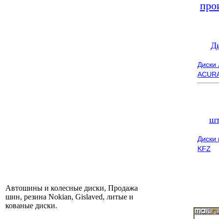
про
Д
Диски
ACUR
шт
Диски
KFZ
Автошины и колесные диски, Продажа
шин, резина Nokian, Gislaved, литые и
кованые диски.