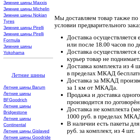
Зимние шины Maxxis
Зимние шины Michelin
Зимние шины Nokian
Мы доставляем товар также по
Tyres
условии предварительного заказ
Зимние шины Pirelli
Зимние шины Pirelli
Доставка осуществляется е
Formula
или после 18.00 часов по 
Зимние шины
Доставка осуществляется с
Yokohama
курьер товар не поднимает
Доставка комплекта из 4 ш
в пределах МКАД бесплатн
Летние шины
Доставка за МКАД произво
за 1 км от МКАДа.
Летние шины Barum
Летние шины
Продажа и доставка одного,
BFGoodrich
производится по договорён
Летние шины
Доставка не комплекта (ме
Bridgestone
1000 руб. в пределах МКА
Летние шины
В наличии есть пакеты дл
Continental
руб. за комплект, из 4 шт.
Летние шины Gislaved
Летние шины Goodride