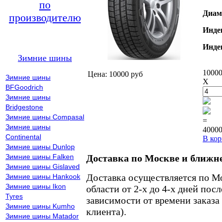
по
Диам
производителю
Инде
Инде
Зимние шины
10000
Цена: 10000 руб
Зимние шины
X
BFGoodrich
Зимние шины
Bridgestone
Зимние шины Compasal
=
Зимние шины
40000
Continental
В кор
Зимние шины Dunlop
Зимние шины Falken
Доставка по Москве и ближн
Зимние шины Gislaved
Доставка осуществляется по М
Зимние шины Hankook
Зимние шины Ikon
области от 2-х до 4-х дней пос
Tyres
зависимости от времени заказа
Зимние шины Kumho
клиента).
Зимние шины Matador