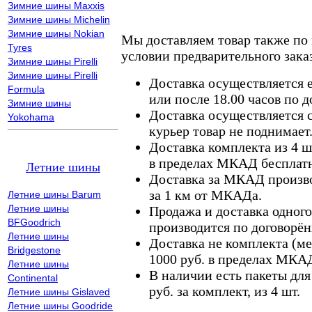
Зимние шины Maxxis
Зимние шины Michelin
Зимние шины Nokian
Мы доставляем товар также по
Tyres
условии предварительного заказ
Зимние шины Pirelli
Зимние шины Pirelli
Доставка осуществляется е
Formula
или после 18.00 часов по 
Зимние шины
Доставка осуществляется с
Yokohama
курьер товар не поднимает
Доставка комплекта из 4 ш
в пределах МКАД бесплатн
Летние шины
Доставка за МКАД произво
за 1 км от МКАДа.
Летние шины Barum
Летние шины
Продажа и доставка одного,
BFGoodrich
производится по договорён
Летние шины
Доставка не комплекта (ме
Bridgestone
1000 руб. в пределах МКА
Летние шины
В наличии есть пакеты дл
Continental
руб. за комплект, из 4 шт.
Летние шины Gislaved
Летние шины Goodride