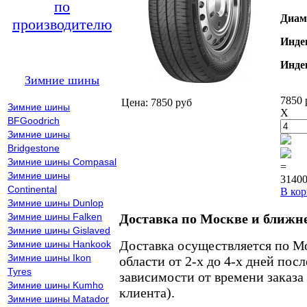
по
Диам
производителю
Инде
Инде
Зимние шины
7850 
Цена: 7850 руб
Зимние шины
X
BFGoodrich
Зимние шины
Bridgestone
Зимние шины Compasal
=
Зимние шины
31400
Continental
В кор
Зимние шины Dunlop
Зимние шины Falken
Доставка по Москве и ближн
Зимние шины Gislaved
Доставка осуществляется по М
Зимние шины Hankook
Зимние шины Ikon
области от 2-х до 4-х дней пос
Tyres
зависимости от времени заказа
Зимние шины Kumho
клиента).
Зимние шины Matador