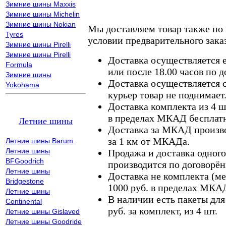
Зимние шины Maxxis
Зимние шины Michelin
Зимние шины Nokian
Мы доставляем товар также по
Tyres
условии предварительного заказ
Зимние шины Pirelli
Зимние шины Pirelli
Доставка осуществляется е
Formula
или после 18.00 часов по 
Зимние шины
Доставка осуществляется с
Yokohama
курьер товар не поднимает
Доставка комплекта из 4 ш
в пределах МКАД бесплатн
Летние шины
Доставка за МКАД произво
за 1 км от МКАДа.
Летние шины Barum
Летние шины
Продажа и доставка одного,
BFGoodrich
производится по договорён
Летние шины
Доставка не комплекта (ме
Bridgestone
1000 руб. в пределах МКА
Летние шины
В наличии есть пакеты дл
Continental
руб. за комплект, из 4 шт.
Летние шины Gislaved
Летние шины Goodride