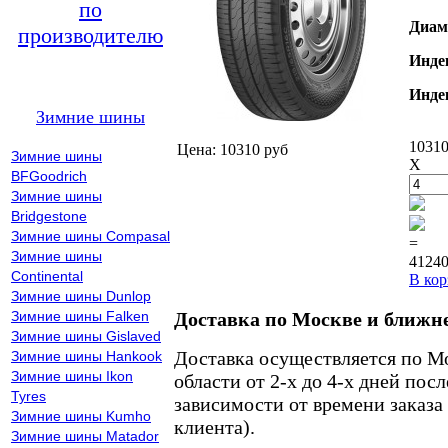
по
Диам
производителю
Инде
Инде
Зимние шины
10310
Цена: 10310 руб
Зимние шины
X
BFGoodrich
Зимние шины
Bridgestone
Зимние шины Compasal
=
Зимние шины
41240
Continental
В кор
Зимние шины Dunlop
Зимние шины Falken
Доставка по Москве и ближн
Зимние шины Gislaved
Доставка осуществляется по М
Зимние шины Hankook
Зимние шины Ikon
области от 2-х до 4-х дней пос
Tyres
зависимости от времени заказа
Зимние шины Kumho
клиента).
Зимние шины Matador