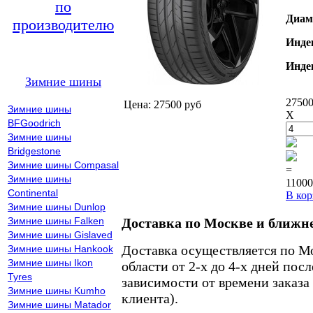
по
Диам
производителю
Инде
Инде
Зимние шины
27500
Цена: 27500 руб
Зимние шины
X
BFGoodrich
Зимние шины
Bridgestone
Зимние шины Compasal
=
Зимние шины
11000
Continental
В кор
Зимние шины Dunlop
Зимние шины Falken
Доставка по Москве и ближн
Зимние шины Gislaved
Доставка осуществляется по М
Зимние шины Hankook
Зимние шины Ikon
области от 2-х до 4-х дней пос
Tyres
зависимости от времени заказа
Зимние шины Kumho
клиента).
Зимние шины Matador