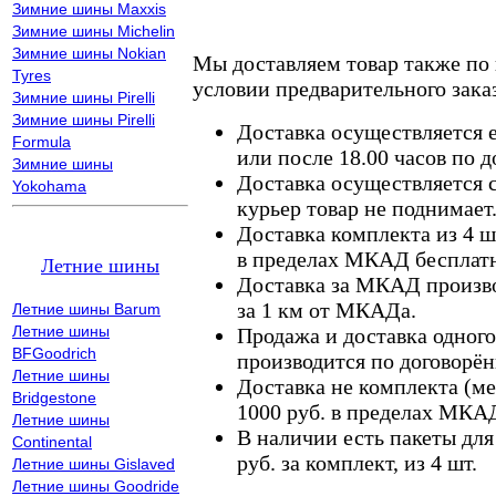
Зимние шины Maxxis
Зимние шины Michelin
Зимние шины Nokian
Мы доставляем товар также по
Tyres
условии предварительного заказ
Зимние шины Pirelli
Зимние шины Pirelli
Доставка осуществляется е
Formula
или после 18.00 часов по 
Зимние шины
Доставка осуществляется с
Yokohama
курьер товар не поднимает
Доставка комплекта из 4 ш
в пределах МКАД бесплатн
Летние шины
Доставка за МКАД произво
за 1 км от МКАДа.
Летние шины Barum
Летние шины
Продажа и доставка одного,
BFGoodrich
производится по договорён
Летние шины
Доставка не комплекта (ме
Bridgestone
1000 руб. в пределах МКА
Летние шины
В наличии есть пакеты дл
Continental
руб. за комплект, из 4 шт.
Летние шины Gislaved
Летние шины Goodride