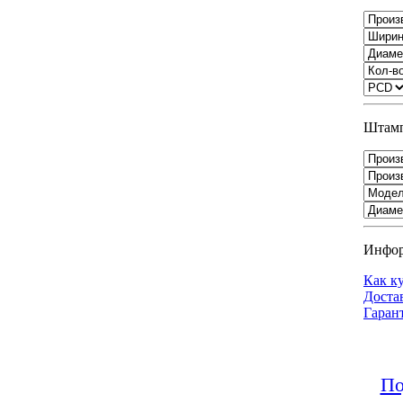
Штамп
Инфо
Как к
Доста
Гаран
По