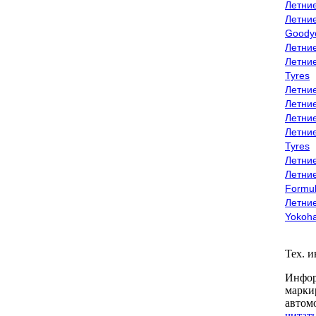
Летни
Летни
Goody
Летни
Летни
Tyres
Летни
Летни
Летние
Летни
Tyres
Летние
Летние
Formu
Летни
Yokoh
Тех. 
Инфор
марки
автом
читать