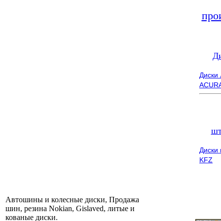
про
Д
Диски
ACUR
шт
Диски
KFZ
Автошины и колесные диски, Продажа
шин, резина Nokian, Gislaved, литые и
кованые диски.