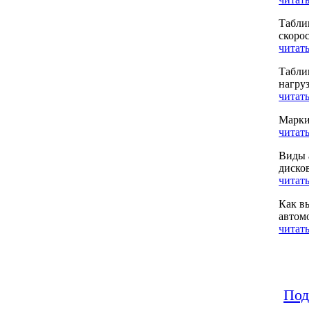
Табли
скоро
читать
Табли
нагру
читать
Марки
читать
Виды 
диско
читать
Как в
автом
читать
Под