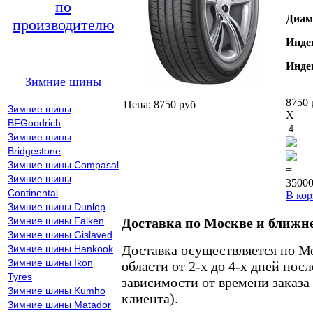
по
Диам
производителю
Инде
Инде
Зимние шины
8750 
Цена: 8750 руб
Зимние шины
X
BFGoodrich
Зимние шины
Bridgestone
Зимние шины Compasal
=
Зимние шины
35000
Continental
В кор
Зимние шины Dunlop
Зимние шины Falken
Доставка по Москве и ближн
Зимние шины Gislaved
Доставка осуществляется по М
Зимние шины Hankook
Зимние шины Ikon
области от 2-х до 4-х дней пос
Tyres
зависимости от времени заказа
Зимние шины Kumho
клиента).
Зимние шины Matador