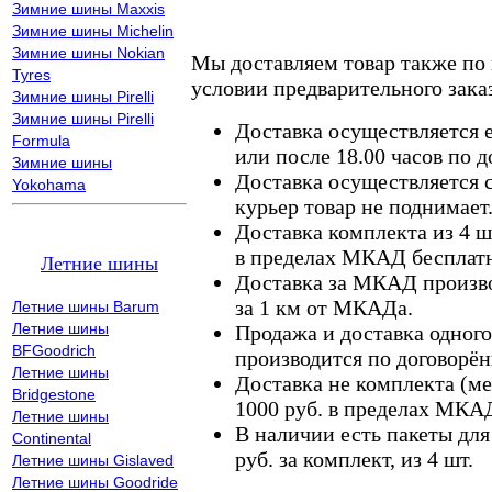
Зимние шины Maxxis
Зимние шины Michelin
Зимние шины Nokian
Мы доставляем товар также по
Tyres
условии предварительного заказ
Зимние шины Pirelli
Зимние шины Pirelli
Доставка осуществляется е
Formula
или после 18.00 часов по 
Зимние шины
Доставка осуществляется с
Yokohama
курьер товар не поднимает
Доставка комплекта из 4 ш
в пределах МКАД бесплатн
Летние шины
Доставка за МКАД произво
за 1 км от МКАДа.
Летние шины Barum
Летние шины
Продажа и доставка одного,
BFGoodrich
производится по договорён
Летние шины
Доставка не комплекта (ме
Bridgestone
1000 руб. в пределах МКА
Летние шины
В наличии есть пакеты дл
Continental
руб. за комплект, из 4 шт.
Летние шины Gislaved
Летние шины Goodride