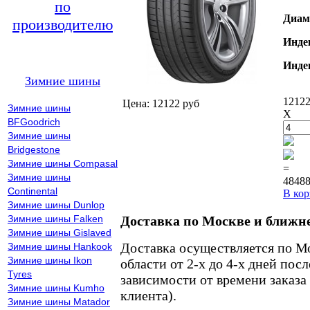
по
Диам
производителю
Инде
Инде
Зимние шины
12122
Цена: 12122 руб
Зимние шины
X
BFGoodrich
Зимние шины
Bridgestone
Зимние шины Compasal
=
Зимние шины
48488
Continental
В кор
Зимние шины Dunlop
Зимние шины Falken
Доставка по Москве и ближн
Зимние шины Gislaved
Доставка осуществляется по М
Зимние шины Hankook
Зимние шины Ikon
области от 2-х до 4-х дней пос
Tyres
зависимости от времени заказа
Зимние шины Kumho
клиента).
Зимние шины Matador