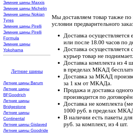
Зимние шины Maxxis
Зимние шины Michelin
Зимние шины Nokian
Мы доставляем товар также по
Tyres
условии предварительного заказ
Зимние шины Pirelli
Зимние шины Pirelli
Доставка осуществляется е
Formula
или после 18.00 часов по 
Зимние шины
Доставка осуществляется с
Yokohama
курьер товар не поднимает
Доставка комплекта из 4 ш
в пределах МКАД бесплатн
Летние шины
Доставка за МКАД произво
за 1 км от МКАДа.
Летние шины Barum
Летние шины
Продажа и доставка одного,
BFGoodrich
производится по договорён
Летние шины
Доставка не комплекта (ме
Bridgestone
1000 руб. в пределах МКА
Летние шины
В наличии есть пакеты дл
Continental
руб. за комплект, из 4 шт.
Летние шины Gislaved
Летние шины Goodride