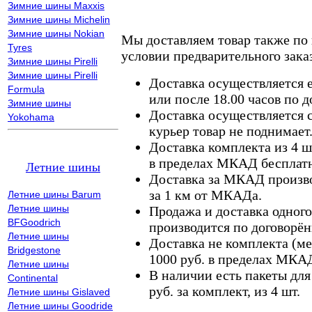
Зимние шины Maxxis
Зимние шины Michelin
Зимние шины Nokian
Мы доставляем товар также по
Tyres
условии предварительного заказ
Зимние шины Pirelli
Зимние шины Pirelli
Доставка осуществляется е
Formula
или после 18.00 часов по 
Зимние шины
Доставка осуществляется с
Yokohama
курьер товар не поднимает
Доставка комплекта из 4 ш
в пределах МКАД бесплатн
Летние шины
Доставка за МКАД произво
за 1 км от МКАДа.
Летние шины Barum
Летние шины
Продажа и доставка одного,
BFGoodrich
производится по договорён
Летние шины
Доставка не комплекта (ме
Bridgestone
1000 руб. в пределах МКА
Летние шины
В наличии есть пакеты дл
Continental
руб. за комплект, из 4 шт.
Летние шины Gislaved
Летние шины Goodride