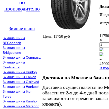
по
Диам
производителю
Инде
Инде
Зимние шины
11750
Цена: 11750 руб
Зимние шины
X
BFGoodrich
Зимние шины
Bridgestone
Зимние шины Compasal
=
Зимние шины
47000
Continental
В кор
Зимние шины Dunlop
Зимние шины Falken
Доставка по Москве и ближн
Зимние шины Gislaved
Доставка осуществляется по М
Зимние шины Hankook
Зимние шины Ikon
области от 2-х до 4-х дней пос
Tyres
зависимости от времени заказа
Зимние шины Kumho
клиента).
Зимние шины Matador