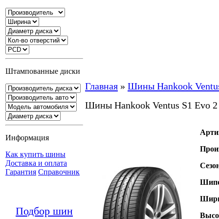
Штампованные диски
Главная
»
Шины Hankook Ventu
Шины Hankook Ventus S1 Evo 
Арти
Информация
Прои
Как купить шины
Доставка и оплата
Сезо
Гарантия
Справочник
Шипо
Шири
Подбор шин
Высо