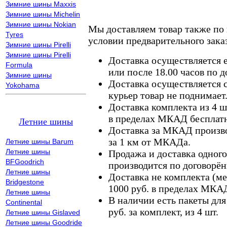
Зимние шины Maxxis
Зимние шины Michelin
Зимние шины Nokian
Мы доставляем товар также по
Tyres
условии предварительного заказ
Зимние шины Pirelli
Зимние шины Pirelli
Доставка осуществляется е
Formula
или после 18.00 часов по 
Зимние шины
Доставка осуществляется с
Yokohama
курьер товар не поднимает
Доставка комплекта из 4 ш
в пределах МКАД бесплатн
Летние шины
Доставка за МКАД произво
за 1 км от МКАДа.
Летние шины Barum
Летние шины
Продажа и доставка одного,
BFGoodrich
производится по договорён
Летние шины
Доставка не комплекта (ме
Bridgestone
1000 руб. в пределах МКА
Летние шины
В наличии есть пакеты дл
Continental
руб. за комплект, из 4 шт.
Летние шины Gislaved
Летние шины Goodride