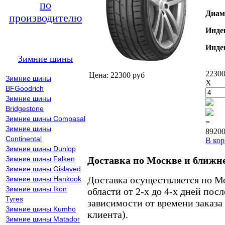
по
Диам
производителю
Инде
Инде
Зимние шины
22300
Цена: 22300 руб
Зимние шины
X
BFGoodrich
Зимние шины
Bridgestone
Зимние шины Compasal
=
Зимние шины
89200
Continental
В кор
Зимние шины Dunlop
Зимние шины Falken
Доставка по Москве и ближн
Зимние шины Gislaved
Доставка осуществляется по М
Зимние шины Hankook
Зимние шины Ikon
области от 2-х до 4-х дней пос
Tyres
зависимости от времени заказа
Зимние шины Kumho
клиента).
Зимние шины Matador