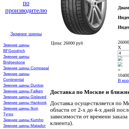
по
Диам
производителю
Инде
Инде
Зимние шины
26000
Цена: 26000 руб
Зимние шины
X
BFGoodrich
Зимние шины
Bridgestone
Зимние шины Compasal
=
Зимние шины
10400
Continental
В кор
Зимние шины Dunlop
Зимние шины Falken
Доставка по Москве и ближн
Зимние шины Gislaved
Доставка осуществляется по М
Зимние шины Hankook
Зимние шины Ikon
области от 2-х до 4-х дней пос
Tyres
зависимости от времени заказа
Зимние шины Kumho
клиента).
Зимние шины Matador