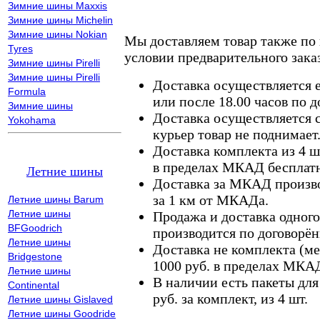
Зимние шины Maxxis
Зимние шины Michelin
Зимние шины Nokian
Мы доставляем товар также по
Tyres
условии предварительного заказ
Зимние шины Pirelli
Зимние шины Pirelli
Доставка осуществляется е
Formula
или после 18.00 часов по 
Зимние шины
Доставка осуществляется с
Yokohama
курьер товар не поднимает
Доставка комплекта из 4 ш
в пределах МКАД бесплатн
Летние шины
Доставка за МКАД произво
за 1 км от МКАДа.
Летние шины Barum
Летние шины
Продажа и доставка одного,
BFGoodrich
производится по договорён
Летние шины
Доставка не комплекта (ме
Bridgestone
1000 руб. в пределах МКА
Летние шины
В наличии есть пакеты дл
Continental
руб. за комплект, из 4 шт.
Летние шины Gislaved
Летние шины Goodride