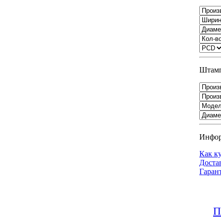
Штамп
Инфо
Как к
Доста
Гаран
П