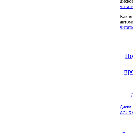
диско
читать
Как в
автом
читать
По
пр
Диски
ACUR