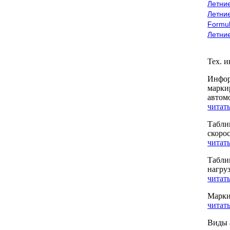
Летние
Летние
Formu
Летни
Тех. 
Инфор
марки
автом
читать
Табли
скоро
читать
Табли
нагру
читать
Марки
читать
Виды 