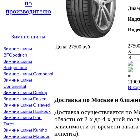
по
Диам
производителю
Инде
Инде
Зимние шины
27500
Цена: 27500 руб
Зимние шины
X
BFGoodrich
Зимние шины
Bridgestone
Зимние шины Compasal
=
Зимние шины
11000
Continental
В кор
Зимние шины Dunlop
Зимние шины Falken
Доставка по Москве и ближн
Зимние шины Gislaved
Доставка осуществляется по М
Зимние шины Hankook
Зимние шины Ikon
области от 2-х до 4-х дней пос
Tyres
зависимости от времени заказа
Зимние шины Kumho
клиента).
Зимние шины Matador