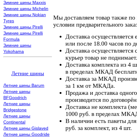
Зимние шины Maxxis
Зимние шины Michelin
Зимние шины Nokian
Мы доставляем товар также по
Tyres
условии предварительного заказ
Зимние шины Pirelli
Зимние шины Pirelli
Доставка осуществляется е
Formula
или после 18.00 часов по 
Зимние шины
Доставка осуществляется с
Yokohama
курьер товар не поднимает
Доставка комплекта из 4 ш
в пределах МКАД бесплатн
Летние шины
Доставка за МКАД произво
за 1 км от МКАДа.
Летние шины Barum
Летние шины
Продажа и доставка одного,
BFGoodrich
производится по договорён
Летние шины
Доставка не комплекта (ме
Bridgestone
1000 руб. в пределах МКА
Летние шины
В наличии есть пакеты дл
Continental
руб. за комплект, из 4 шт.
Летние шины Gislaved
Летние шины Goodride