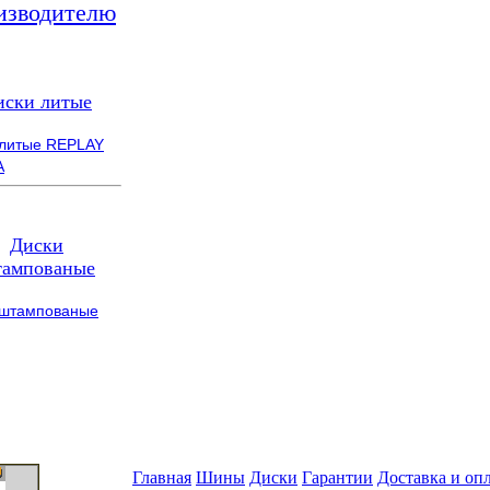
изводителю
иски литые
 литые REPLAY
A
Диски
ампованые
 штампованые
Главная
Шины
Диски
Гарантии
Доставка и оп