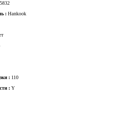
5832
ль :
Hankook
ет
5
зки :
110
сти :
Y