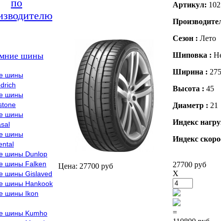
по
Артикул:
102
изводителю
Производите
Сезон :
Лето
мние шины
Шиповка :
Н
Ширина :
27
е шины
drich
Высота :
45
е шины
stone
Диаметр :
21
е шины
Индекс нагру
sal
е шины
Индекс скоро
ental
е шины Dunlop
е шины Falken
27700 руб
Цена: 27700 руб
X
е шины Gislaved
е шины Hankook
е шины Ikon
=
е шины Kumho