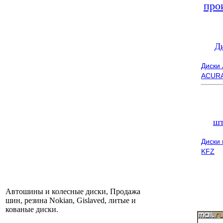
про
Д
Диски
ACUR
шт
Диски
KFZ
Автошины и колесные диски, Продажа
шин, резина Nokian, Gislaved, литые и
кованые диски.