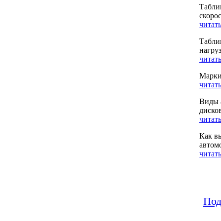
Табли
скоро
читать
Табли
нагру
читать
Марки
читать
Виды 
диско
читать
Как в
автом
читать
Под