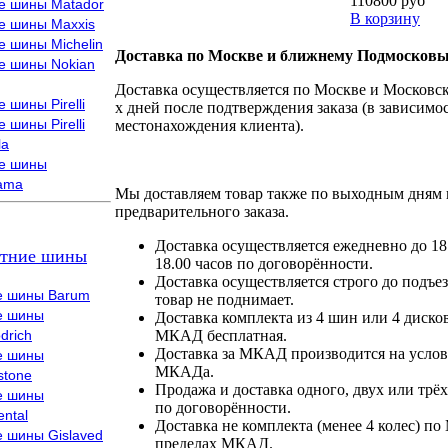
110800 руб
е шины Matador
В корзину
е шины Maxxis
е шины Michelin
Доставка по Москве и ближнему Подмосковь
е шины Nokian
Доставка осуществляется по Москве и Московско
 шины Pirelli
х дней после подтверждения заказа (в зависимос
 шины Pirelli
местонахождения клиента).
la
е шины
ama
Мы доставляем товар также по выходным дням 
предварительного заказа.
Доставка осуществляется ежедневно до 18
тние шины
18.00 часов по договорённости.
Доставка осуществляется строго до подъез
е шины Barum
товар не поднимает.
е шины
Доставка комплекта из 4 шин или 4 диско
drich
МКАД бесплатная.
Доставка за МКАД производится на условия
е шины
МКАДа.
stone
Продажа и доставка одного, двух или трёх
е шины
по договорённости.
ental
Доставка не комплекта (менее 4 колес) по
е шины Gislaved
пределах МКАД.