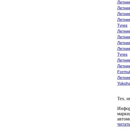
Летни
Летни
Летни
Летни
Tyres
Летни
Летни
Летние
Летни
Tyres
Летние
Летние
Formu
Летни
Yokoh
Тех. 
Инфор
марки
автом
читать