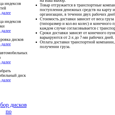
на Ваш выбор.
ца индексов
Товар отгружается в транспортные компа
стей
поступления денежных средств на карту и
 далее
организации, в течении двух рабочих дней
Стоимость доставки зависит от веса груза
ца индексов
(типоразмер и кол-во колес) и конечного 
зки
каждом случае согласовывается с транспо
 далее
Сроки доставки зависят от конечного пун
варьируются от 2-х до 7-ми рабочих дней.
ровка дисков
Оплата доставки транспортной компании,
 далее
получении груза.
автомобильных
в
 далее
ыбрать
обильный диск
 далее
бор дисков
по