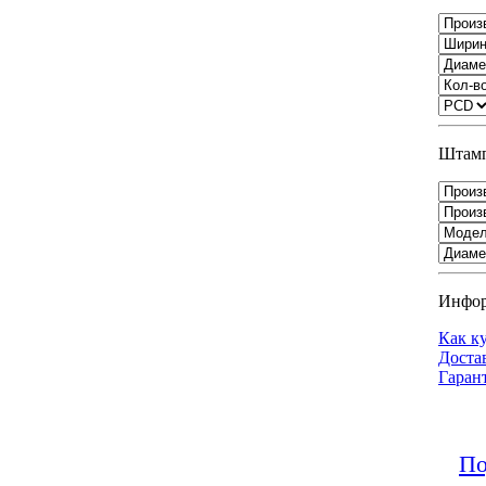
Штамп
Инфо
Как к
Доста
Гаран
По