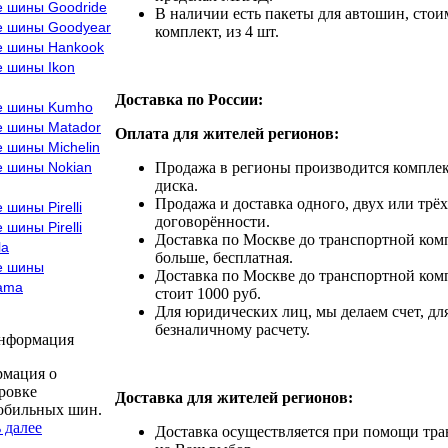
е шины Goodride
В наличии есть пакеты для автошин, стоим
е шины Goodyear
комплект, из 4 шт.
е шины Hankook
е шины Ikon
Доставка по России:
е шины Kumho
е шины Matador
Оплата для жителей регионов:
 шины Michelin
е шины Nokian
Продажа в регионы производится комплек
диска.
Продажа и доставка одного, двух или трёх
 шины Pirelli
договорённости.
 шины Pirelli
Доставка по Москве до транспортной комп
la
больше, бесплатная.
е шины
Доставка по Москве до транспортной комп
ama
стоит 1000 руб.
Для юридических лиц, мы делаем счет, дл
безналичному расчету.
информация
мация о
ровке
Доставка для жителей регионов:
обильных шин.
 далее
Доставка осуществляется при помощи тр