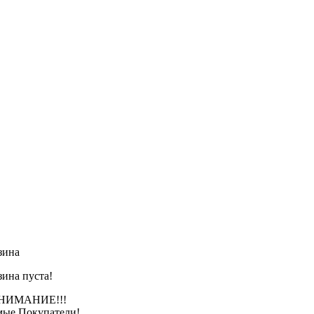
зина
зина пуста!
АНИЕ!!!
ые Покупатели!