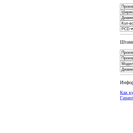
Штамп
Инфо
Как к
Гаран