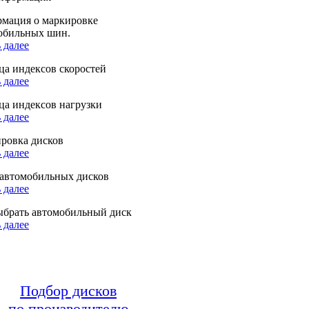
мация о маркировке
обильных шин.
 далее
ца индексов скоростей
 далее
ца индексов нагрузки
 далее
ровка дисков
 далее
автомобильных дисков
 далее
ыбрать автомобильный диск
 далее
Подбор дисков
по производителю