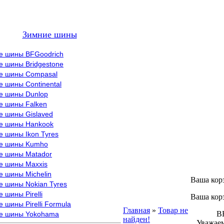
Зимние шины
е шины BFGoodrich
е шины Bridgestone
е шины Compasal
 шины Continental
е шины Dunlop
е шины Falken
е шины Gislaved
е шины Hankook
 шины Ikon Tyres
е шины Kumho
е шины Matador
е шины Maxxis
е шины Michelin
Ваша кор
е шины Nokian Tyres
 шины Pirelli
Ваша кор
 шины Pirelli Formula
Главная
»
Товар не
ВНИМ
е шины Yokohama
найден!
Уважаем