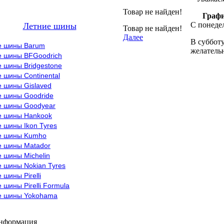
Товар не найден!
Графи
С понедел
Летние шины
Товар не найден!
Далее
В субботу
е шины Barum
желательн
е шины BFGoodrich
 шины Bridgestone
 шины Continental
е шины Gislaved
е шины Goodride
е шины Goodyear
е шины Hankook
 шины Ikon Tyres
е шины Kumho
е шины Matador
 шины Michelin
 шины Nokian Tyres
 шины Pirelli
 шины Pirelli Formula
е шины Yokohama
информация