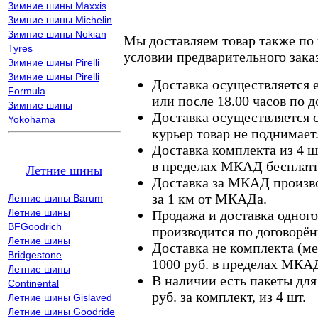
Зимние шины Maxxis
Зимние шины Michelin
Зимние шины Nokian
Мы доставляем товар также по
Tyres
условии предварительного заказ
Зимние шины Pirelli
Зимние шины Pirelli
Доставка осуществляется е
Formula
или после 18.00 часов по 
Зимние шины
Доставка осуществляется с
Yokohama
курьер товар не поднимает
Доставка комплекта из 4 ш
в пределах МКАД бесплатн
Летние шины
Доставка за МКАД произво
за 1 км от МКАДа.
Летние шины Barum
Летние шины
Продажа и доставка одного,
BFGoodrich
производится по договорён
Летние шины
Доставка не комплекта (ме
Bridgestone
1000 руб. в пределах МКА
Летние шины
В наличии есть пакеты дл
Continental
руб. за комплект, из 4 шт.
Летние шины Gislaved
Летние шины Goodride