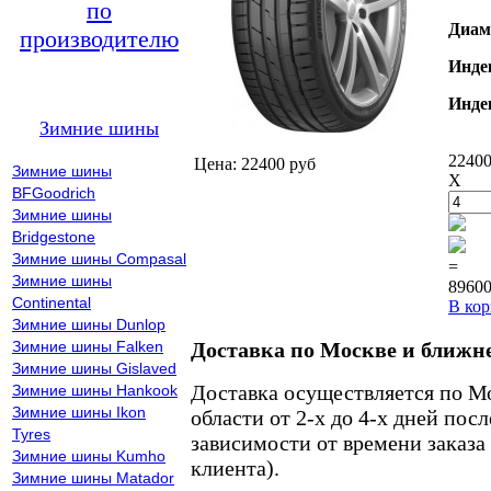
по
Диам
производителю
Инде
Инде
Зимние шины
22400
Цена: 22400 руб
Зимние шины
X
BFGoodrich
Зимние шины
Bridgestone
Зимние шины Compasal
=
Зимние шины
89600
Continental
В кор
Зимние шины Dunlop
Зимние шины Falken
Доставка по Москве и ближн
Зимние шины Gislaved
Доставка осуществляется по М
Зимние шины Hankook
Зимние шины Ikon
области от 2-х до 4-х дней пос
Tyres
зависимости от времени заказа
Зимние шины Kumho
клиента).
Зимние шины Matador