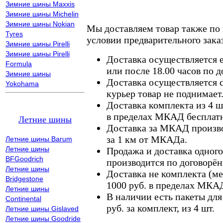
Зимние шины Maxxis
Зимние шины Michelin
Зимние шины Nokian
Мы доставляем товар также по
Tyres
условии предварительного заказ
Зимние шины Pirelli
Зимние шины Pirelli
Доставка осуществляется е
Formula
или после 18.00 часов по 
Зимние шины
Доставка осуществляется с
Yokohama
курьер товар не поднимает
Доставка комплекта из 4 ш
в пределах МКАД бесплатн
Летние шины
Доставка за МКАД произво
за 1 км от МКАДа.
Летние шины Barum
Летние шины
Продажа и доставка одного,
BFGoodrich
производится по договорён
Летние шины
Доставка не комплекта (ме
Bridgestone
1000 руб. в пределах МКА
Летние шины
В наличии есть пакеты дл
Continental
руб. за комплект, из 4 шт.
Летние шины Gislaved
Летние шины Goodride