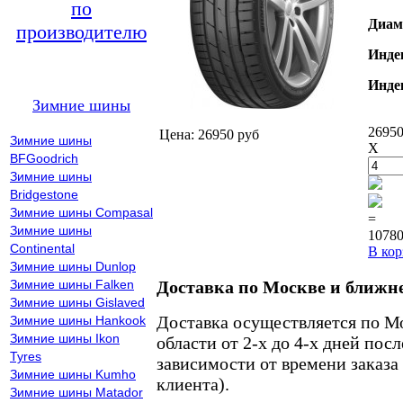
по
Диам
производителю
Инде
Инде
Зимние шины
26950
Цена: 26950 руб
Зимние шины
X
BFGoodrich
Зимние шины
Bridgestone
Зимние шины Compasal
=
Зимние шины
10780
Continental
В кор
Зимние шины Dunlop
Зимние шины Falken
Доставка по Москве и ближн
Зимние шины Gislaved
Доставка осуществляется по М
Зимние шины Hankook
Зимние шины Ikon
области от 2-х до 4-х дней пос
Tyres
зависимости от времени заказа
Зимние шины Kumho
клиента).
Зимние шины Matador