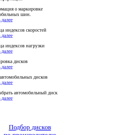
мация о маркировке
обильных шин.
 далее
ца индексов скоростей
 далее
ца индексов нагрузки
 далее
ровка дисков
 далее
автомобильных дисков
 далее
ыбрать автомобильный диск
 далее
Подбор дисков
по производителю