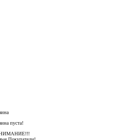
зина
зина пуста!
АНИЕ!!!
ые Покупатели!