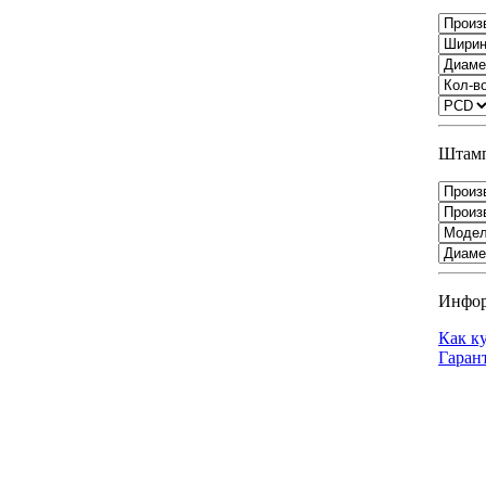
Штамп
Инфо
Как к
Гаран