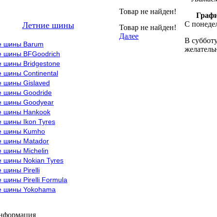
Товар не найден!
Графи
С понедел
Летние шины
Товар не найден!
Далее
В субботу
е шины Barum
желательн
е шины BFGoodrich
 шины Bridgestone
 шины Continental
е шины Gislaved
е шины Goodride
е шины Goodyear
е шины Hankook
 шины Ikon Tyres
е шины Kumho
е шины Matador
 шины Michelin
 шины Nokian Tyres
 шины Pirelli
 шины Pirelli Formula
е шины Yokohama
информация