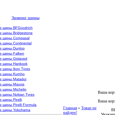
Зимние шины
е шины BFGoodrich
е шины Bridgestone
е шины Compasal
 шины Continental
е шины Dunlop
е шины Falken
е шины Gislaved
е шины Hankook
 шины Ikon Tyres
е шины Kumho
е шины Matador
е шины Maxxis
е шины Michelin
Ваша кор
е шины Nokian Tyres
 шины Pirelli
Ваша кор
 шины Pirelli Formula
Главная
»
Товар не
ВНИМ
е шины Yokohama
найден!
Уважаем