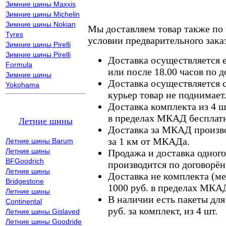
Зимние шины Maxxis
Зимние шины Michelin
Зимние шины Nokian
Мы доставляем товар также по
Tyres
условии предварительного заказ
Зимние шины Pirelli
Зимние шины Pirelli
Доставка осуществляется е
Formula
или после 18.00 часов по 
Зимние шины
Доставка осуществляется с
Yokohama
курьер товар не поднимает
Доставка комплекта из 4 ш
в пределах МКАД бесплатн
Летние шины
Доставка за МКАД произво
за 1 км от МКАДа.
Летние шины Barum
Летние шины
Продажа и доставка одного,
BFGoodrich
производится по договорён
Летние шины
Доставка не комплекта (ме
Bridgestone
1000 руб. в пределах МКА
Летние шины
В наличии есть пакеты дл
Continental
руб. за комплект, из 4 шт.
Летние шины Gislaved
Летние шины Goodride