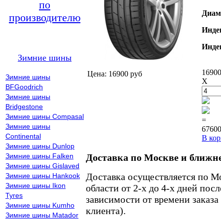
по
Диам
производителю
Инде
Инде
Зимние шины
16900
Цена: 16900 руб
Зимние шины
X
BFGoodrich
Зимние шины
Bridgestone
Зимние шины Compasal
=
Зимние шины
67600
Continental
В кор
Зимние шины Dunlop
Зимние шины Falken
Доставка по Москве и ближн
Зимние шины Gislaved
Доставка осуществляется по М
Зимние шины Hankook
Зимние шины Ikon
области от 2-х до 4-х дней пос
Tyres
зависимости от времени заказа
Зимние шины Kumho
клиента).
Зимние шины Matador