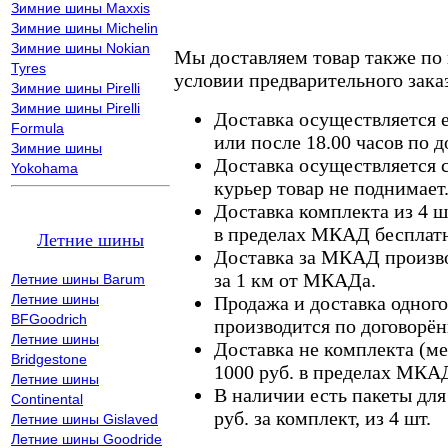
Зимние шины Maxxis
Зимние шины Michelin
Зимние шины Nokian
Мы доставляем товар также по
Tyres
условии предварительного заказ
Зимние шины Pirelli
Зимние шины Pirelli
Доставка осуществляется е
Formula
или после 18.00 часов по 
Зимние шины
Доставка осуществляется с
Yokohama
курьер товар не поднимает
Доставка комплекта из 4 ш
в пределах МКАД бесплатн
Летние шины
Доставка за МКАД произво
за 1 км от МКАДа.
Летние шины Barum
Летние шины
Продажа и доставка одного,
BFGoodrich
производится по договорён
Летние шины
Доставка не комплекта (ме
Bridgestone
1000 руб. в пределах МКА
Летние шины
В наличии есть пакеты дл
Continental
руб. за комплект, из 4 шт.
Летние шины Gislaved
Летние шины Goodride