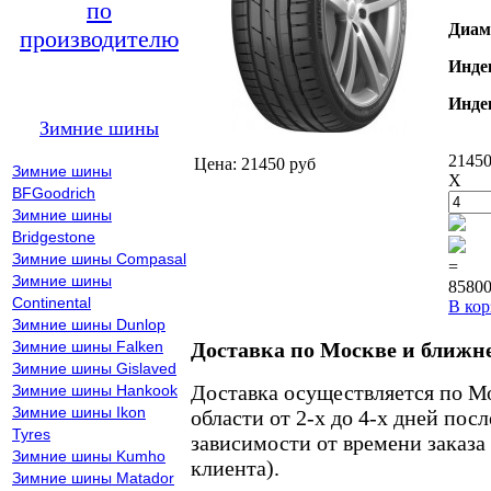
по
Диам
производителю
Инде
Инде
Зимние шины
21450
Цена: 21450 руб
Зимние шины
X
BFGoodrich
Зимние шины
Bridgestone
Зимние шины Compasal
=
Зимние шины
85800
Continental
В кор
Зимние шины Dunlop
Зимние шины Falken
Доставка по Москве и ближн
Зимние шины Gislaved
Доставка осуществляется по М
Зимние шины Hankook
Зимние шины Ikon
области от 2-х до 4-х дней пос
Tyres
зависимости от времени заказа
Зимние шины Kumho
клиента).
Зимние шины Matador