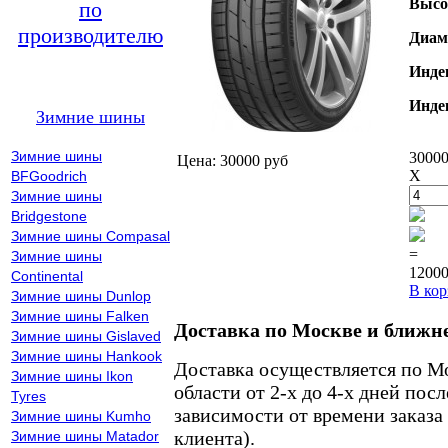
Высо
по
производителю
Диам
Инде
Инде
Зимние шины
Зимние шины
30000
Цена: 30000 руб
X
BFGoodrich
Зимние шины
Bridgestone
Зимние шины Compasal
=
Зимние шины
12000
Continental
В кор
Зимние шины Dunlop
Зимние шины Falken
Доставка по Москве и ближн
Зимние шины Gislaved
Зимние шины Hankook
Доставка осуществляется по М
Зимние шины Ikon
области от 2-х до 4-х дней пос
Tyres
зависимости от времени заказа
Зимние шины Kumho
клиента).
Зимние шины Matador