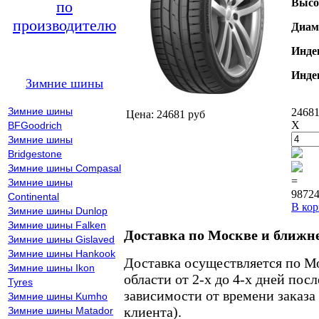
Высо
по
производителю
Диам
Инде
Инде
Зимние шины
Зимние шины
24681
Цена: 24681 руб
X
BFGoodrich
Зимние шины
Bridgestone
Зимние шины Compasal
=
Зимние шины
98724
Continental
В кор
Зимние шины Dunlop
Зимние шины Falken
Доставка по Москве и ближн
Зимние шины Gislaved
Зимние шины Hankook
Доставка осуществляется по М
Зимние шины Ikon
области от 2-х до 4-х дней пос
Tyres
зависимости от времени заказа
Зимние шины Kumho
клиента).
Зимние шины Matador