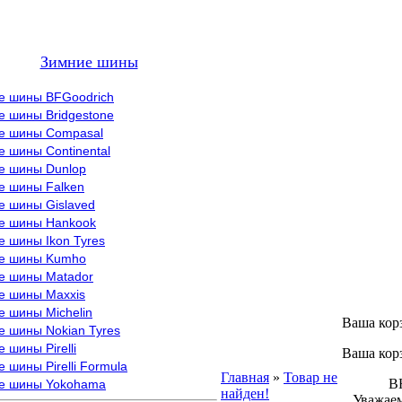
Зимние шины
е шины BFGoodrich
е шины Bridgestone
е шины Compasal
 шины Continental
е шины Dunlop
е шины Falken
е шины Gislaved
е шины Hankook
 шины Ikon Tyres
е шины Kumho
е шины Matador
е шины Maxxis
е шины Michelin
Ваша кор
е шины Nokian Tyres
 шины Pirelli
Ваша кор
 шины Pirelli Formula
Главная
»
Товар не
ВНИМ
е шины Yokohama
найден!
Уважаем