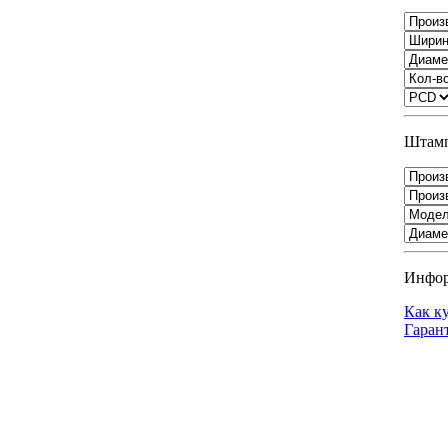
Штамп
Инфо
Как к
Гаран