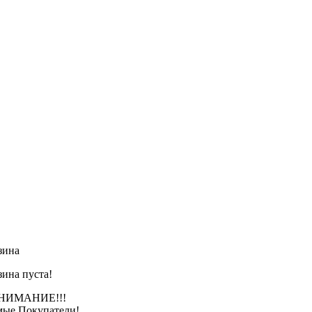
зина
зина пуста!
АНИЕ!!!
ые Покупатели!