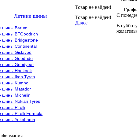
Товар не найден!
Графи
С понедел
Летние шины
Товар не найден!
Далее
В субботу
е шины Barum
желательн
е шины BFGoodrich
 шины Bridgestone
 шины Continental
е шины Gislaved
е шины Goodride
е шины Goodyear
е шины Hankook
 шины Ikon Tyres
е шины Kumho
е шины Matador
 шины Michelin
 шины Nokian Tyres
 шины Pirelli
 шины Pirelli Formula
е шины Yokohama
информация