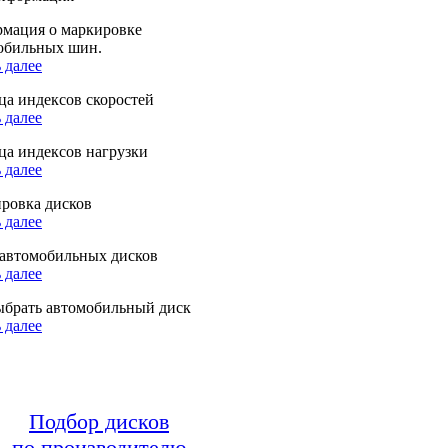
мация о маркировке
обильных шин.
 далее
ца индексов скоростей
 далее
ца индексов нагрузки
 далее
ровка дисков
 далее
автомобильных дисков
 далее
ыбрать автомобильный диск
 далее
Подбор дисков
по производителю