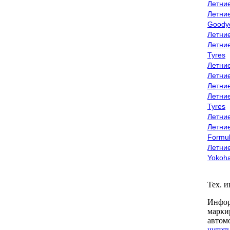
Летни
Летни
Goody
Летни
Летни
Tyres
Летни
Летни
Летние
Летни
Tyres
Летние
Летние
Formu
Летни
Yokoh
Тех. 
Инфор
марки
автом
читать