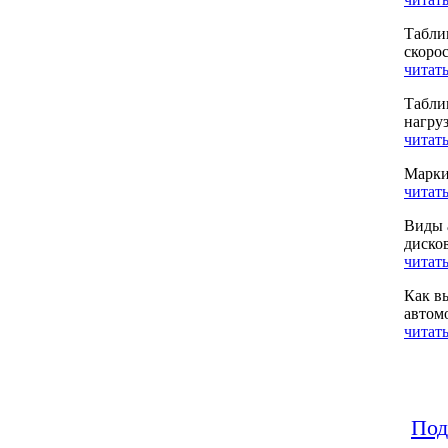
Табли
скоро
читать
Табли
нагру
читать
Марки
читать
Виды 
диско
читать
Как в
автом
читать
Под