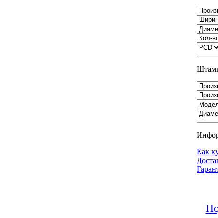
Штамп
Инфо
Как к
Доста
Гаран
По