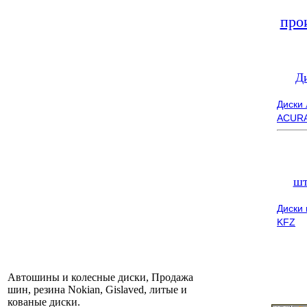
про
Д
Диски
ACUR
шт
Диски
KFZ
Автошины и колесные диски, Продажа
шин, резина Nokian, Gislaved, литые и
кованые диски.