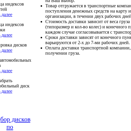
на Ваш выбор.
ца индексов
Товар отгружается в транспортные компа
стей
поступления денежных средств на карту и
 далее
организации, в течении двух рабочих дней
Стоимость доставки зависит от веса груза
ца индексов
(типоразмер и кол-во колес) и конечного 
зки
каждом случае согласовывается с транспо
 далее
Сроки доставки зависят от конечного пун
варьируются от 2-х до 7-ми рабочих дней.
ровка дисков
Оплата доставки транспортной компании,
 далее
получении груза.
автомобильных
в
 далее
ыбрать
обильный диск
 далее
бор дисков
по