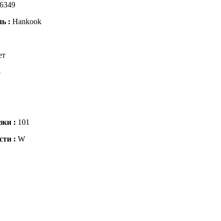
6349
ль :
Hankook
ет
5
зки :
101
сти :
W