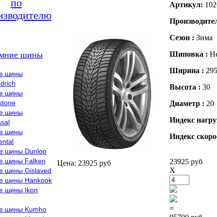
по
Артикул:
102
изводителю
Производите
Сезон :
Зима
мние шины
Шиповка :
Н
Ширина :
29
е шины
drich
Высота :
30
е шины
stone
Диаметр :
20
е шины
Индекс нагру
sal
е шины
Индекс скоро
ental
е шины Dunlop
е шины Falken
23925 руб
Цена: 23925 руб
X
е шины Gislaved
е шины Hankook
е шины Ikon
=
е шины Kumho