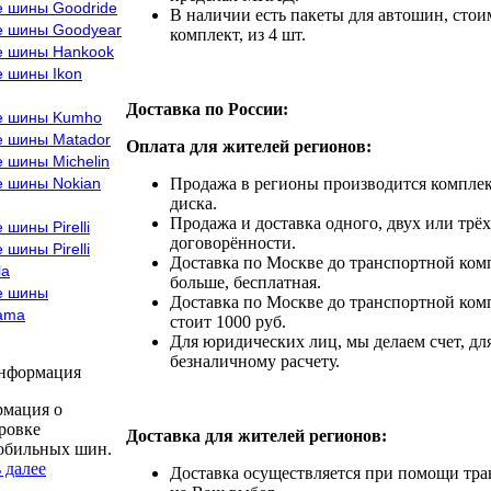
е шины Goodride
В наличии есть пакеты для автошин, стоим
е шины Goodyear
комплект, из 4 шт.
е шины Hankook
е шины Ikon
Доставка по России:
е шины Kumho
е шины Matador
Оплата для жителей регионов:
 шины Michelin
е шины Nokian
Продажа в регионы производится комплек
диска.
Продажа и доставка одного, двух или трёх
 шины Pirelli
договорённости.
 шины Pirelli
Доставка по Москве до транспортной комп
la
больше, бесплатная.
е шины
Доставка по Москве до транспортной комп
ama
стоит 1000 руб.
Для юридических лиц, мы делаем счет, дл
безналичному расчету.
информация
мация о
ровке
Доставка для жителей регионов:
обильных шин.
 далее
Доставка осуществляется при помощи тр