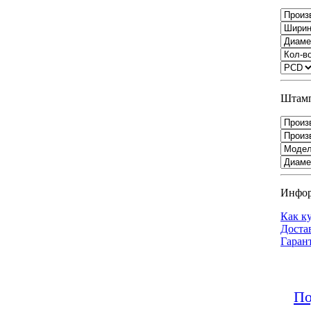
Штамп
Инфо
Как к
Доста
Гаран
По