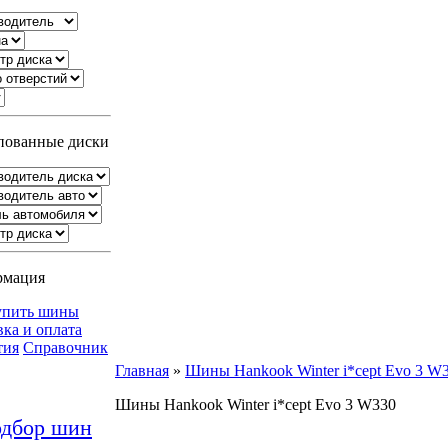
ованные диски
рмация
упить шины
вка и оплата
тия
Справочник
Главная
»
Шины Hankook Winter i*cept Evo 3 W
Шины Hankook Winter i*cept Evo 3 W330
дбор шин