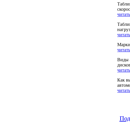
Табли
скоро
читать
Табли
нагру
читать
Марки
читать
Виды 
диско
читать
Как в
автом
читать
Под