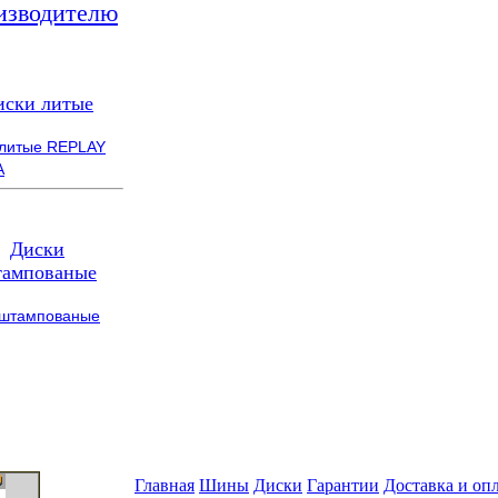
изводителю
иски литые
 литые REPLAY
A
Диски
ампованые
 штампованые
Главная
Шины
Диски
Гарантии
Доставка и оп