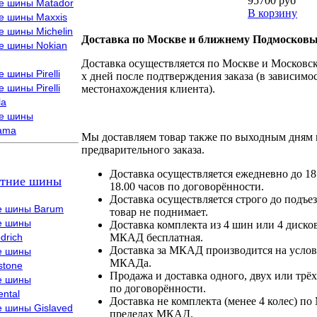
95700 руб
е шины Matador
В корзину
е шины Maxxis
е шины Michelin
Доставка по Москве и ближнему Подмосковь
е шины Nokian
Доставка осуществляется по Москве и Московско
 шины Pirelli
х дней после подтверждения заказа (в зависимос
 шины Pirelli
местонахождения клиента).
la
е шины
ama
Мы доставляем товар также по выходным дням 
предварительного заказа.
Доставка осуществляется ежедневно до 18
тние шины
18.00 часов по договорённости.
Доставка осуществляется строго до подъез
е шины Barum
товар не поднимает.
е шины
Доставка комплекта из 4 шин или 4 диско
drich
МКАД бесплатная.
Доставка за МКАД производится на условия
е шины
МКАДа.
stone
Продажа и доставка одного, двух или трёх
е шины
по договорённости.
ental
Доставка не комплекта (менее 4 колес) по
е шины Gislaved
пределах МКАД.