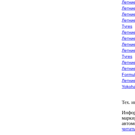
Летни
Летни
Летни
Летни
Tyres
Летни
Летни
Летние
Летни
Tyres
Летние
Летние
Formu
Летни
Yokoh
Тех. 
Инфор
марки
автом
читать