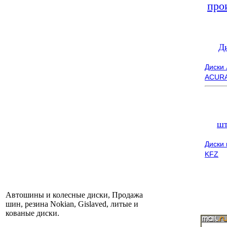
про
Д
Диски
ACUR
шт
Диски
KFZ
Автошины и колесные диски, Продажа
шин, резина Nokian, Gislaved, литые и
кованые диски.