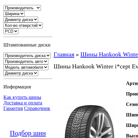
Штампованные диски
Главная
»
Шины Hankook Winter
Шины Hankook Winter i*cept E
Арти
Информация
Прои
Как купить шины
Доставка и оплата
Сезо
Гарантия
Справочник
Шипо
Шири
Подбор шин
Высо