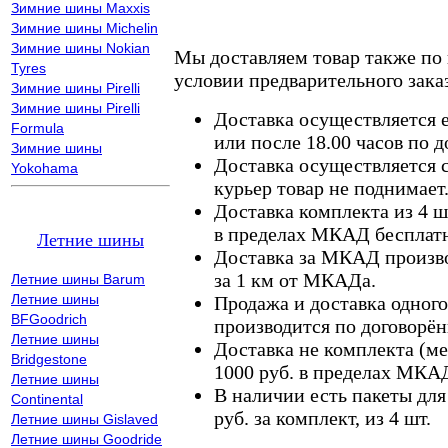
Зимние шины Maxxis
Зимние шины Michelin
Зимние шины Nokian
Мы доставляем товар также по
Tyres
условии предварительного заказ
Зимние шины Pirelli
Зимние шины Pirelli
Доставка осуществляется е
Formula
или после 18.00 часов по 
Зимние шины
Доставка осуществляется с
Yokohama
курьер товар не поднимает
Доставка комплекта из 4 ш
в пределах МКАД бесплатн
Летние шины
Доставка за МКАД произво
за 1 км от МКАДа.
Летние шины Barum
Летние шины
Продажа и доставка одного,
BFGoodrich
производится по договорён
Летние шины
Доставка не комплекта (ме
Bridgestone
1000 руб. в пределах МКА
Летние шины
В наличии есть пакеты дл
Continental
руб. за комплект, из 4 шт.
Летние шины Gislaved
Летние шины Goodride