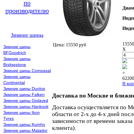
по
Диам
производителю
Инде
Инде
Зимние шины
15550
Цена: 15550 руб
Зимние шины
X
BFGoodrich
Зимние шины
Bridgestone
Зимние шины Compasal
=
Зимние шины
62200
Continental
В кор
Зимние шины Dunlop
Зимние шины Falken
Доставка по Москве и ближн
Зимние шины Gislaved
Доставка осуществляется по М
Зимние шины Hankook
Зимние шины Ikon
области от 2-х до 4-х дней пос
Tyres
зависимости от времени заказа
Зимние шины Kumho
клиента).
Зимние шины Matador