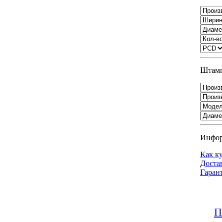
Штамп
Инфо
Как к
Доста
Гаран
П