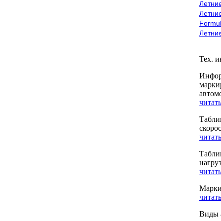
Летние
Летние
Formu
Летни
Тех. 
Инфор
марки
автом
читать
Табли
скоро
читать
Табли
нагру
читать
Марки
читать
Виды 