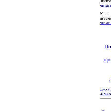
диско
читать
Как в
автом
читать
По
пр
Диски
ACUR