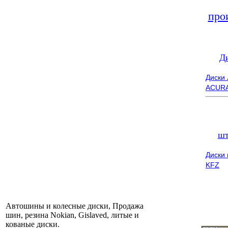
про
Д
Диски
ACUR
шт
Диски
KFZ
Автошины и колесные диски, Продажа
шин, резина Nokian, Gislaved, литые и
кованые диски.