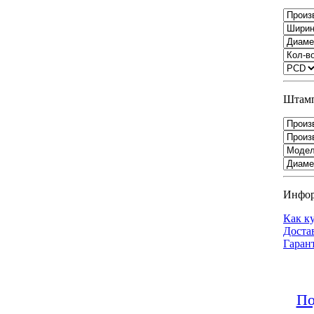
Штамп
Инфо
Как к
Доста
Гаран
По