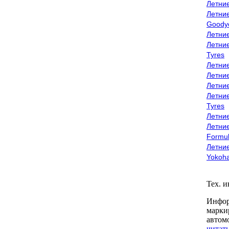
Летни
Летни
Goody
Летни
Летни
Tyres
Летни
Летни
Летние
Летни
Tyres
Летние
Летние
Formu
Летни
Yokoh
Тех. 
Инфор
марки
автом
читать