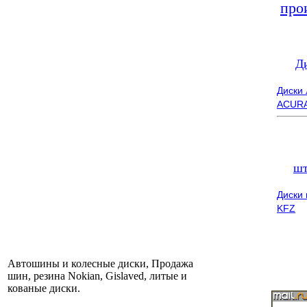
про
Д
Диски
ACUR
шт
Диски
KFZ
Автошины и колесные диски, Продажа
шин, резина Nokian, Gislaved, литые и
кованые диски.