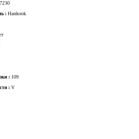
7230
ль :
Hankook
ет
5
зки :
109
сти :
V