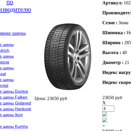
по
Артикул:
102
изводителю
Производите
Сезон :
Зима
мние шины
Шиповка :
Н
Ширина :
28
е шины
drich
Высота :
40
е шины
stone
Диаметр :
21
е шины
Индекс нагру
sal
е шины
Индекс скоро
ental
е шины Dunlop
е шины Falken
23650 руб
Цена: 23650 руб
X
е шины Gislaved
е шины Hankook
е шины Ikon
=
е шины Kumho