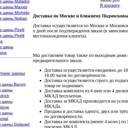
94600 руб
е шины Matador
В корзину
е шины Maxxis
е шины Michelin
Доставка по Москве и ближнему Подмосковь
е шины Nokian
Доставка осуществляется по Москве и Московско
 шины Pirelli
х дней после подтверждения заказа (в зависимос
 шины Pirelli
местонахождения клиента).
la
е шины
ama
Мы доставляем товар также по выходным дням 
предварительного заказа.
Доставка осуществляется ежедневно до 18
тние шины
18.00 часов по договорённости.
Доставка осуществляется строго до подъез
е шины Barum
товар не поднимает.
е шины
Доставка комплекта из 4 шин или 4 диско
drich
МКАД бесплатная.
Доставка за МКАД производится на условия
е шины
МКАДа.
stone
Продажа и доставка одного, двух или трёх
е шины
по договорённости.
ental
Доставка не комплекта (менее 4 колес) по
е шины Gislaved
пределах МКАД.