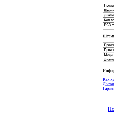
Штамп
Инфо
Как к
Доста
Гаран
По