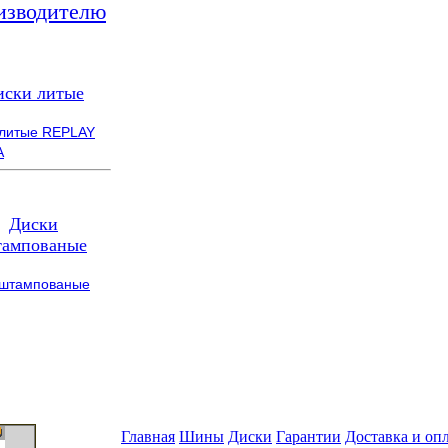
изводителю
иски литые
 литые REPLAY
A
Диски
ампованые
 штампованые
Главная
Шины
Диски
Гарантии
Доставка и оп