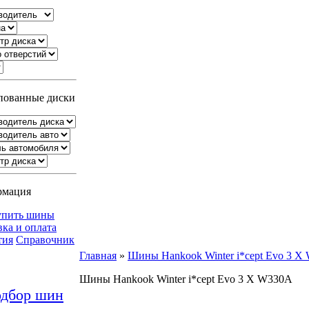
ованные диски
рмация
упить шины
вка и оплата
тия
Справочник
Главная
»
Шины Hankook Winter i*cept Evo 3 X
Шины Hankook Winter i*cept Evo 3 X W330A
дбор шин