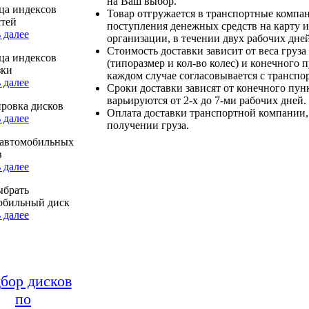
на Ваш выбор.
ца индексов
Товар отгружается в транспортные компа
стей
поступления денежных средств на карту и
 далее
организации, в течении двух рабочих дней
Стоимость доставки зависит от веса груза
ца индексов
(типоразмер и кол-во колес) и конечного 
зки
каждом случае согласовывается с транспо
 далее
Сроки доставки зависят от конечного пун
варьируются от 2-х до 7-ми рабочих дней.
ровка дисков
Оплата доставки транспортной компании,
 далее
получении груза.
автомобильных
в
 далее
ыбрать
обильный диск
 далее
бор дисков
по