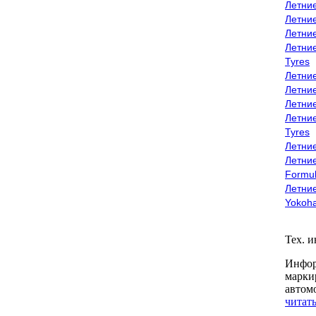
Летни
Летни
Летни
Летни
Tyres
Летни
Летни
Летние
Летни
Tyres
Летние
Летние
Formu
Летни
Yokoh
Тех. 
Инфор
марки
автом
читать