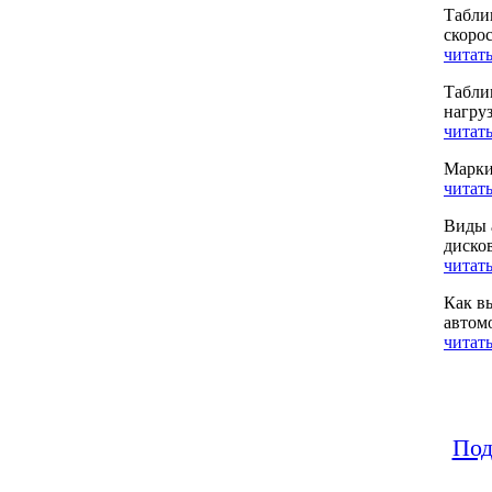
Табли
скоро
читать
Табли
нагру
читать
Марки
читать
Виды 
диско
читать
Как в
автом
читать
Под