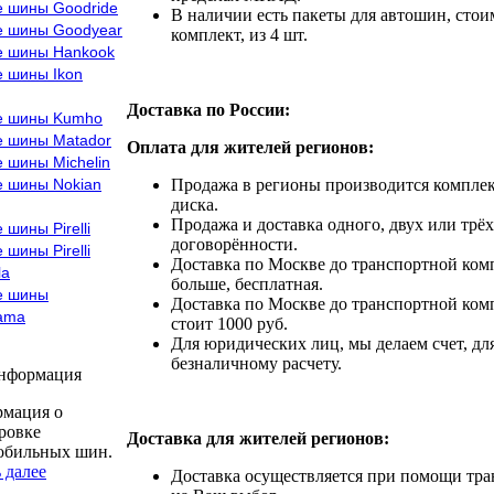
е шины Goodride
В наличии есть пакеты для автошин, стоим
е шины Goodyear
комплект, из 4 шт.
е шины Hankook
е шины Ikon
Доставка по России:
е шины Kumho
е шины Matador
Оплата для жителей регионов:
 шины Michelin
е шины Nokian
Продажа в регионы производится комплек
диска.
Продажа и доставка одного, двух или трёх
 шины Pirelli
договорённости.
 шины Pirelli
Доставка по Москве до транспортной комп
la
больше, бесплатная.
е шины
Доставка по Москве до транспортной комп
ama
стоит 1000 руб.
Для юридических лиц, мы делаем счет, дл
безналичному расчету.
информация
мация о
ровке
Доставка для жителей регионов:
обильных шин.
 далее
Доставка осуществляется при помощи тр