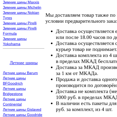
Зимние шины Maxxis
Зимние шины Michelin
Зимние шины Nokian
Мы доставляем товар также по
Tyres
условии предварительного заказ
Зимние шины Pirelli
Зимние шины Pirelli
Доставка осуществляется е
Formula
или после 18.00 часов по 
Зимние шины
Доставка осуществляется с
Yokohama
курьер товар не поднимает
Доставка комплекта из 4 ш
в пределах МКАД бесплатн
Летние шины
Доставка за МКАД произво
за 1 км от МКАДа.
Летние шины Barum
Летние шины
Продажа и доставка одного,
BFGoodrich
производится по договорён
Летние шины
Доставка не комплекта (ме
Bridgestone
1000 руб. в пределах МКА
Летние шины
В наличии есть пакеты дл
Continental
руб. за комплект, из 4 шт.
Летние шины Gislaved
Летние шины Goodride