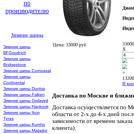
по
Диам
производителю
Инде
Инде
Зимние шины
33000
Цена: 33000 руб
Зимние шины
X
BFGoodrich
Зимние шины
Bridgestone
Зимние шины Compasal
=
Зимние шины
13200
Continental
В кор
Зимние шины Dunlop
Зимние шины Falken
Доставка по Москве и ближн
Зимние шины Gislaved
Доставка осуществляется по М
Зимние шины Hankook
Зимние шины Ikon
области от 2-х до 4-х дней пос
Tyres
зависимости от времени заказа
Зимние шины Kumho
клиента).
Зимние шины Matador