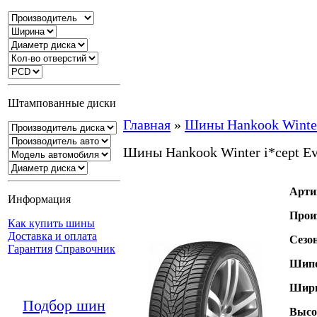
Штампованные диски
Главная
»
Шины Hankook Winter
Шины Hankook Winter i*cept E
Арти
Информация
Прои
Как купить шины
Доставка и оплата
Сезо
Гарантия
Справочник
Шипо
Шири
Подбор шин
Высо