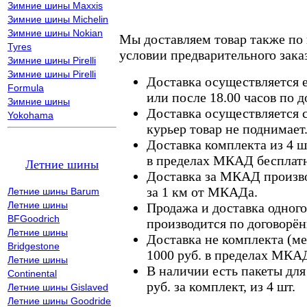
Зимние шины Maxxis
Зимние шины Michelin
Зимние шины Nokian
Мы доставляем товар также по
Tyres
условии предварительного заказ
Зимние шины Pirelli
Зимние шины Pirelli
Доставка осуществляется е
Formula
или после 18.00 часов по 
Зимние шины
Доставка осуществляется с
Yokohama
курьер товар не поднимает
Доставка комплекта из 4 ш
в пределах МКАД бесплатн
Летние шины
Доставка за МКАД произво
за 1 км от МКАДа.
Летние шины Barum
Летние шины
Продажа и доставка одного,
BFGoodrich
производится по договорён
Летние шины
Доставка не комплекта (ме
Bridgestone
1000 руб. в пределах МКА
Летние шины
В наличии есть пакеты дл
Continental
руб. за комплект, из 4 шт.
Летние шины Gislaved
Летние шины Goodride