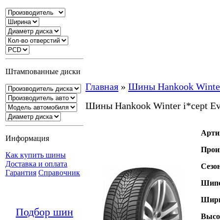
Штампованные диски
Главная
»
Шины Hankook Winter
Шины Hankook Winter i*cept E
Арти
Информация
Прои
Как купить шины
Доставка и оплата
Сезо
Гарантия
Справочник
Шипо
Шири
Подбор шин
Высо