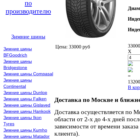
по
Диам
производителю
Инде
Инде
Зимние шины
33000
Цена: 33000 руб
Зимние шины
X
BFGoodrich
Зимние шины
Bridgestone
Зимние шины Compasal
=
Зимние шины
13200
Continental
В кор
Зимние шины Dunlop
Зимние шины Falken
Доставка по Москве и ближн
Зимние шины Gislaved
Доставка осуществляется по М
Зимние шины Hankook
Зимние шины Ikon
области от 2-х до 4-х дней пос
Tyres
зависимости от времени заказа
Зимние шины Kumho
клиента).
Зимние шины Matador