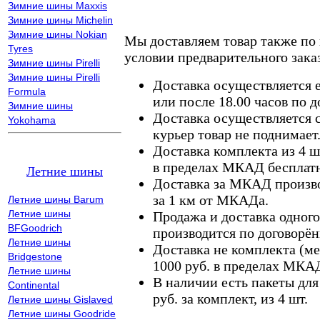
Зимние шины Maxxis
Зимние шины Michelin
Зимние шины Nokian
Мы доставляем товар также по
Tyres
условии предварительного заказ
Зимние шины Pirelli
Зимние шины Pirelli
Доставка осуществляется е
Formula
или после 18.00 часов по 
Зимние шины
Доставка осуществляется с
Yokohama
курьер товар не поднимает
Доставка комплекта из 4 ш
в пределах МКАД бесплатн
Летние шины
Доставка за МКАД произво
за 1 км от МКАДа.
Летние шины Barum
Летние шины
Продажа и доставка одного,
BFGoodrich
производится по договорён
Летние шины
Доставка не комплекта (ме
Bridgestone
1000 руб. в пределах МКА
Летние шины
В наличии есть пакеты дл
Continental
руб. за комплект, из 4 шт.
Летние шины Gislaved
Летние шины Goodride