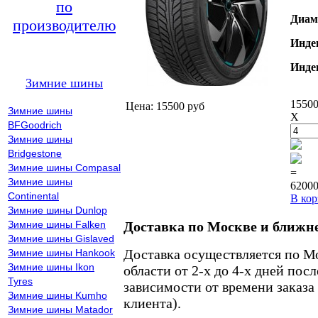
по
Диам
производителю
Инде
Инде
Зимние шины
15500
Цена: 15500 руб
Зимние шины
X
BFGoodrich
Зимние шины
Bridgestone
Зимние шины Compasal
=
Зимние шины
62000
Continental
В кор
Зимние шины Dunlop
Зимние шины Falken
Доставка по Москве и ближн
Зимние шины Gislaved
Доставка осуществляется по М
Зимние шины Hankook
Зимние шины Ikon
области от 2-х до 4-х дней пос
Tyres
зависимости от времени заказа
Зимние шины Kumho
клиента).
Зимние шины Matador