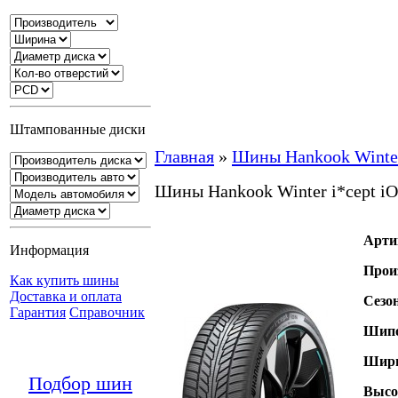
Штампованные диски
Главная
»
Шины Hankook Winter
Шины Hankook Winter i*cept i
Арти
Информация
Прои
Как купить шины
Доставка и оплата
Сезо
Гарантия
Справочник
Шипо
Шири
Подбор шин
Высо