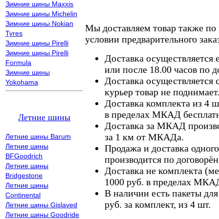
Зимние шины Maxxis
Зимние шины Michelin
Зимние шины Nokian
Мы доставляем товар также по
Tyres
условии предварительного заказ
Зимние шины Pirelli
Зимние шины Pirelli
Доставка осуществляется е
Formula
или после 18.00 часов по 
Зимние шины
Доставка осуществляется с
Yokohama
курьер товар не поднимает
Доставка комплекта из 4 ш
в пределах МКАД бесплатн
Летние шины
Доставка за МКАД произво
за 1 км от МКАДа.
Летние шины Barum
Летние шины
Продажа и доставка одного,
BFGoodrich
производится по договорён
Летние шины
Доставка не комплекта (ме
Bridgestone
1000 руб. в пределах МКА
Летние шины
В наличии есть пакеты дл
Continental
руб. за комплект, из 4 шт.
Летние шины Gislaved
Летние шины Goodride