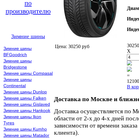
по
Диам
производителю
Инде
Инде
Зимние шины
30250
Цена: 30250 руб
Зимние шины
X
BFGoodrich
Зимние шины
Bridgestone
Зимние шины Compasal
=
Зимние шины
12100
Continental
В кор
Зимние шины Dunlop
Зимние шины Falken
Доставка по Москве и ближн
Зимние шины Gislaved
Доставка осуществляется по М
Зимние шины Hankook
Зимние шины Ikon
области от 2-х до 4-х дней пос
Tyres
зависимости от времени заказа
Зимние шины Kumho
клиента).
Зимние шины Matador