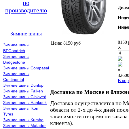
по
Диам
производителю
Инде
Инде
Зимние шины
8150 
Цена: 8150 руб
Зимние шины
X
BFGoodrich
Зимние шины
Bridgestone
Зимние шины Compasal
=
Зимние шины
32600
Continental
В кор
Зимние шины Dunlop
Зимние шины Falken
Доставка по Москве и ближн
Зимние шины Gislaved
Доставка осуществляется по М
Зимние шины Hankook
Зимние шины Ikon
области от 2-х до 4-х дней пос
Tyres
зависимости от времени заказа
Зимние шины Kumho
клиента).
Зимние шины Matador