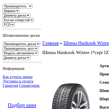
Штампованные диски
Главная
»
Шины Hankook Winter
Шины Hankook Winter i*cept I
Арти
Информация
Прои
Как купить шины
Доставка и оплата
Сезо
Гарантия
Справочник
Шипо
Шири
Подбор шин
Высо