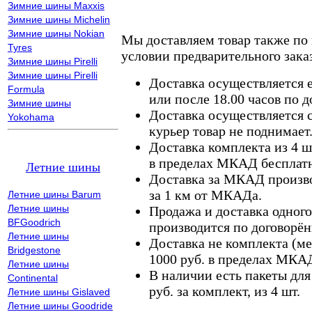
Зимние шины Maxxis
Зимние шины Michelin
Зимние шины Nokian
Мы доставляем товар также по
Tyres
условии предварительного заказ
Зимние шины Pirelli
Зимние шины Pirelli
Доставка осуществляется е
Formula
или после 18.00 часов по 
Зимние шины
Доставка осуществляется с
Yokohama
курьер товар не поднимает
Доставка комплекта из 4 ш
в пределах МКАД бесплатн
Летние шины
Доставка за МКАД произво
за 1 км от МКАДа.
Летние шины Barum
Летние шины
Продажа и доставка одного,
BFGoodrich
производится по договорён
Летние шины
Доставка не комплекта (ме
Bridgestone
1000 руб. в пределах МКА
Летние шины
В наличии есть пакеты дл
Continental
руб. за комплект, из 4 шт.
Летние шины Gislaved
Летние шины Goodride