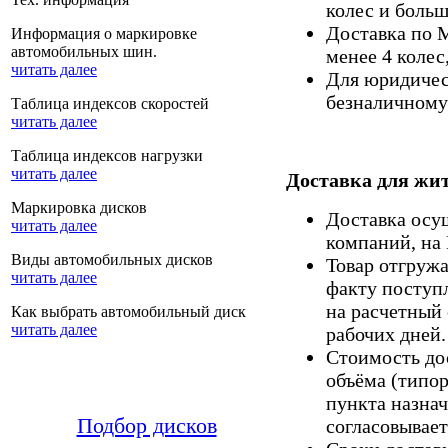
колес и больш
Доставка по 
Информация о маркировке
автомобильных шин.
менее 4 колес
читать далее
Для юридическ
безналичному 
Таблица индексов скоростей
читать далее
Таблица индексов нагрузки
читать далее
Доставка для жит
Маркировка дисков
Доставка осу
читать далее
компаний, на
Виды автомобильных дисков
Товар отгруж
читать далее
факту поступ
на расчетный 
Как выбрать автомобильный диск
читать далее
рабочих дней.
Стоимость дос
объёма (типор
пункта назнач
Подбор дисков
согласовывает