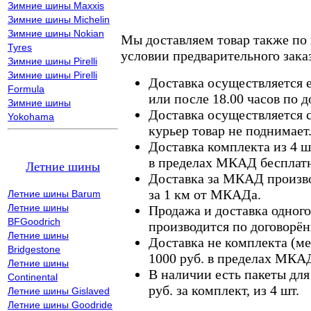
Зимние шины Maxxis
Зимние шины Michelin
Зимние шины Nokian
Мы доставляем товар также по
Tyres
условии предварительного заказ
Зимние шины Pirelli
Зимние шины Pirelli
Доставка осуществляется е
Formula
или после 18.00 часов по 
Зимние шины
Доставка осуществляется с
Yokohama
курьер товар не поднимает
Доставка комплекта из 4 ш
в пределах МКАД бесплатн
Летние шины
Доставка за МКАД произво
за 1 км от МКАДа.
Летние шины Barum
Летние шины
Продажа и доставка одного,
BFGoodrich
производится по договорён
Летние шины
Доставка не комплекта (ме
Bridgestone
1000 руб. в пределах МКА
Летние шины
В наличии есть пакеты дл
Continental
руб. за комплект, из 4 шт.
Летние шины Gislaved
Летние шины Goodride