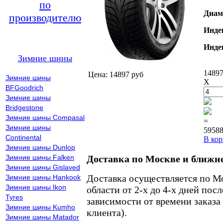
по
Диам
производителю
Инде
Инде
Зимние шины
14897
Цена: 14897 руб
Зимние шины
X
BFGoodrich
Зимние шины
Bridgestone
Зимние шины Compasal
=
Зимние шины
59588
Continental
В кор
Зимние шины Dunlop
Зимние шины Falken
Доставка по Москве и ближн
Зимние шины Gislaved
Доставка осуществляется по М
Зимние шины Hankook
Зимние шины Ikon
области от 2-х до 4-х дней пос
Tyres
зависимости от времени заказа
Зимние шины Kumho
клиента).
Зимние шины Matador