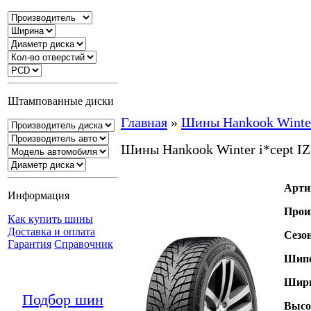
Штампованные диски
Главная
»
Шины Hankook Winter
Шины Hankook Winter i*cept I
Арти
Информация
Прои
Как купить шины
Доставка и оплата
Сезо
Гарантия
Справочник
Шипо
Шири
Подбор шин
Высо