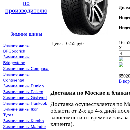
по
Диам
производителю
Инде
Инде
Зимние шины
16255
Цена: 16255 руб
Зимние шины
X
BFGoodrich
Зимние шины
Bridgestone
Зимние шины Compasal
=
Зимние шины
65020
Continental
В кор
Зимние шины Dunlop
Зимние шины Falken
Доставка по Москве и ближн
Зимние шины Gislaved
Доставка осуществляется по М
Зимние шины Hankook
Зимние шины Ikon
области от 2-х до 4-х дней пос
Tyres
зависимости от времени заказа
Зимние шины Kumho
клиента).
Зимние шины Matador