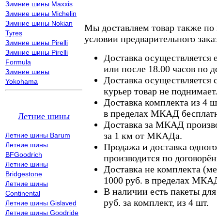
Зимние шины Maxxis
Зимние шины Michelin
Зимние шины Nokian
Мы доставляем товар также по
Tyres
условии предварительного заказ
Зимние шины Pirelli
Зимние шины Pirelli
Доставка осуществляется е
Formula
или после 18.00 часов по 
Зимние шины
Доставка осуществляется с
Yokohama
курьер товар не поднимает
Доставка комплекта из 4 ш
в пределах МКАД бесплатн
Летние шины
Доставка за МКАД произво
за 1 км от МКАДа.
Летние шины Barum
Летние шины
Продажа и доставка одного,
BFGoodrich
производится по договорён
Летние шины
Доставка не комплекта (ме
Bridgestone
1000 руб. в пределах МКА
Летние шины
В наличии есть пакеты дл
Continental
руб. за комплект, из 4 шт.
Летние шины Gislaved
Летние шины Goodride