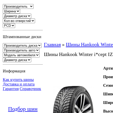
Штампованные диски
Главная
»
Шины Hankook Winter
Шины Hankook Winter i*cept I
Арти
Информация
Прои
Как купить шины
Доставка и оплата
Сезо
Гарантия
Справочник
Шипо
Шири
Подбор шин
Высо