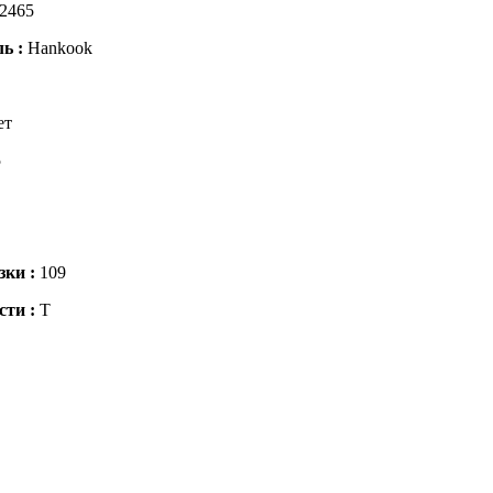
2465
ль :
Hankook
ет
5
зки :
109
сти :
T