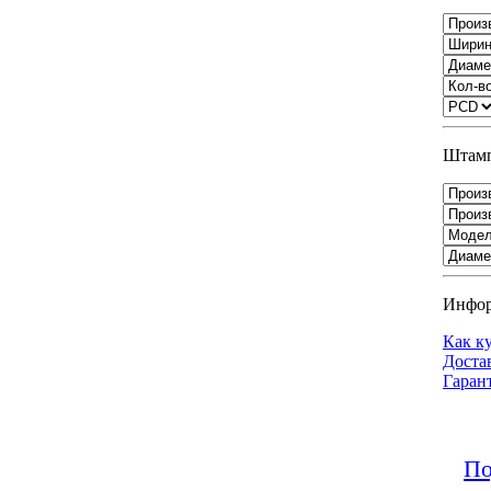
Штамп
Инфо
Как к
Доста
Гаран
По