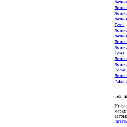
Летни
Летни
Летни
Летни
Tyres
Летни
Летни
Летние
Летни
Tyres
Летние
Летние
Formu
Летни
Yokoh
Тех. 
Инфор
марки
автом
читать