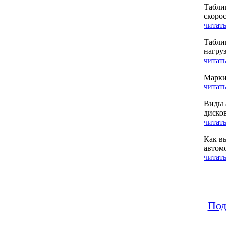
Табли
скоро
читать
Табли
нагру
читать
Марки
читать
Виды 
диско
читать
Как в
автом
читать
Под