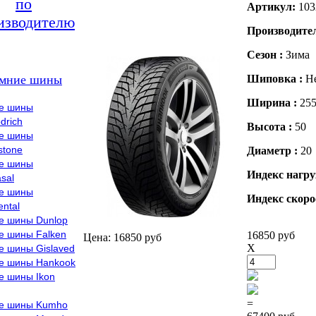
по
Артикул:
103
изводителю
Производите
Сезон :
Зима
мние шины
Шиповка :
Н
Ширина :
25
е шины
drich
Высота :
50
е шины
stone
Диаметр :
20
е шины
Индекс нагру
sal
е шины
Индекс скоро
ental
е шины Dunlop
е шины Falken
16850 руб
Цена: 16850 руб
X
е шины Gislaved
е шины Hankook
е шины Ikon
=
е шины Kumho