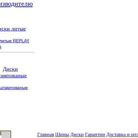
изводителю
иски литые
 литые REPLAY
A
Диски
ампованые
 штампованые
Главная
Шины
Диски
Гарантии
Доставка и оп