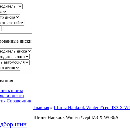
ованные диски
рмация
упить шины
вка и оплата
тия
Справочник
Главная
»
Шины Hankook Winter i*cept IZ3 X 
Шины Hankook Winter i*cept IZ3 X W636A
дбор шин