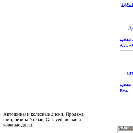
про
Д
Диски
ACUR
шт
Диски
KFZ
Автошины и колесные диски, Продажа
шин, резина Nokian, Gislaved, литые и
кованые диски.