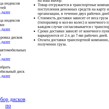
на Ваш выбор.
ца индексов
Товар отгружается в транспортные компа
стей
поступления денежных средств на карту и
 далее
организации, в течении двух рабочих дней
Стоимость доставки зависит от веса груза
ца индексов
(типоразмер и кол-во колес) и конечного 
зки
каждом случае согласовывается с транспо
 далее
Сроки доставки зависят от конечного пун
варьируются от 2-х до 7-ми рабочих дней.
ровка дисков
Оплата доставки транспортной компании,
 далее
получении груза.
автомобильных
в
 далее
ыбрать
обильный диск
 далее
бор дисков
по