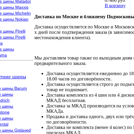
67400 руб
е шины Matador
В корзину
е шины Maxxis
е шины Michelin
Доставка по Москве и ближнему Подмосковь
е шины Nokian
Доставка осуществляется по Москве и Московско
 шины Pirelli
х дней после подтверждения заказа (в зависимос
 шины Pirelli
местонахождения клиента).
la
е шины
ama
Мы доставляем товар также по выходным дням 
предварительного заказа.
Доставка осуществляется ежедневно до 18
тние шины
18.00 часов по договорённости.
Доставка осуществляется строго до подъез
е шины Barum
товар не поднимает.
е шины
Доставка комплекта из 4 шин или 4 диско
drich
МКАД бесплатная.
Доставка за МКАД производится на условия
е шины
МКАДа.
stone
Продажа и доставка одного, двух или трёх
е шины
по договорённости.
ental
Доставка не комплекта (менее 4 колес) по
е шины Gislaved
пределах МКАД.