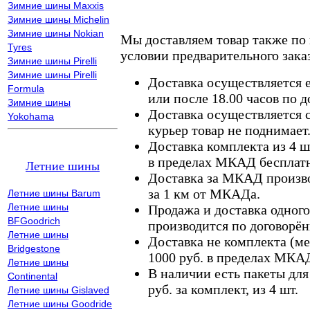
Зимние шины Maxxis
Зимние шины Michelin
Зимние шины Nokian
Мы доставляем товар также по
Tyres
условии предварительного заказ
Зимние шины Pirelli
Зимние шины Pirelli
Доставка осуществляется е
Formula
или после 18.00 часов по 
Зимние шины
Доставка осуществляется с
Yokohama
курьер товар не поднимает
Доставка комплекта из 4 ш
в пределах МКАД бесплатн
Летние шины
Доставка за МКАД произво
за 1 км от МКАДа.
Летние шины Barum
Летние шины
Продажа и доставка одного,
BFGoodrich
производится по договорён
Летние шины
Доставка не комплекта (ме
Bridgestone
1000 руб. в пределах МКА
Летние шины
В наличии есть пакеты дл
Continental
руб. за комплект, из 4 шт.
Летние шины Gislaved
Летние шины Goodride