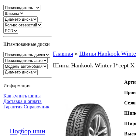
Штампованные диски
Главная
»
Шины Hankook Winte
Шины Hankook Winter I*cept 
Арти
Информация
Прои
Как купить шины
Доставка и оплата
Сезо
Гарантия
Справочник
Шипо
Шири
Подбор шин
Высо