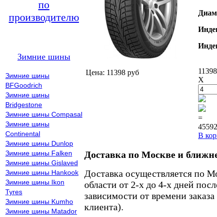
по
Диам
производителю
Инде
Инде
Зимние шины
11398
Цена: 11398 руб
Зимние шины
X
BFGoodrich
Зимние шины
Bridgestone
Зимние шины Compasal
=
Зимние шины
45592
Continental
В кор
Зимние шины Dunlop
Зимние шины Falken
Доставка по Москве и ближн
Зимние шины Gislaved
Доставка осуществляется по М
Зимние шины Hankook
Зимние шины Ikon
области от 2-х до 4-х дней пос
Tyres
зависимости от времени заказа
Зимние шины Kumho
клиента).
Зимние шины Matador