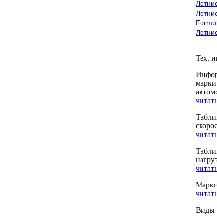
Летние
Летние
Formu
Летни
Тех. 
Инфор
марки
автом
читать
Табли
скоро
читать
Табли
нагру
читать
Марки
читать
Виды 