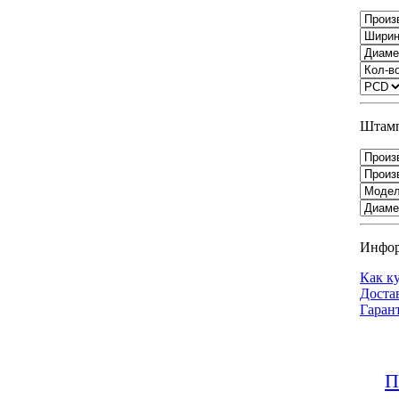
Штамп
Инфо
Как к
Доста
Гаран
П