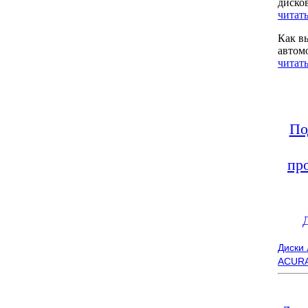
диско
читать
Как в
автом
читать
По
пр
Диски
ACUR