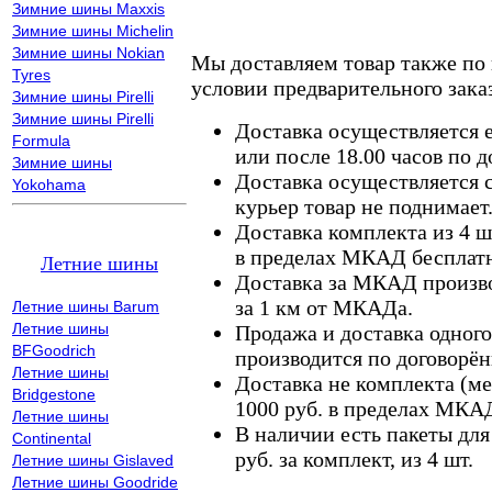
Зимние шины Maxxis
Зимние шины Michelin
Зимние шины Nokian
Мы доставляем товар также по
Tyres
условии предварительного заказ
Зимние шины Pirelli
Зимние шины Pirelli
Доставка осуществляется е
Formula
или после 18.00 часов по 
Зимние шины
Доставка осуществляется с
Yokohama
курьер товар не поднимает
Доставка комплекта из 4 ш
в пределах МКАД бесплатн
Летние шины
Доставка за МКАД произво
за 1 км от МКАДа.
Летние шины Barum
Летние шины
Продажа и доставка одного,
BFGoodrich
производится по договорён
Летние шины
Доставка не комплекта (ме
Bridgestone
1000 руб. в пределах МКА
Летние шины
В наличии есть пакеты дл
Continental
руб. за комплект, из 4 шт.
Летние шины Gislaved
Летние шины Goodride