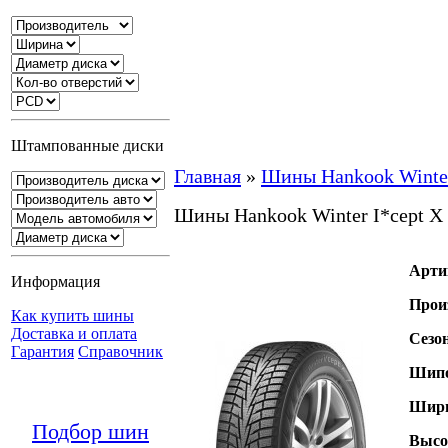
Штампованные диски
Главная
»
Шины Hankook Winte
Шины Hankook Winter I*cept 
Арти
Информация
Прои
Как купить шины
Доставка и оплата
Сезо
Гарантия
Справочник
Шипо
Шири
Подбор шин
Высо