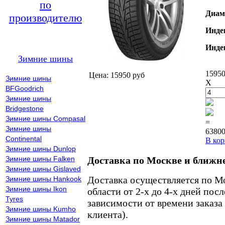
по
Диам
производителю
Инде
Инде
Зимние шины
15950
Цена: 15950 руб
Зимние шины
X
BFGoodrich
Зимние шины
Bridgestone
Зимние шины Compasal
=
Зимние шины
63800
Continental
В кор
Зимние шины Dunlop
Зимние шины Falken
Доставка по Москве и ближн
Зимние шины Gislaved
Доставка осуществляется по М
Зимние шины Hankook
Зимние шины Ikon
области от 2-х до 4-х дней пос
Tyres
зависимости от времени заказа
Зимние шины Kumho
клиента).
Зимние шины Matador