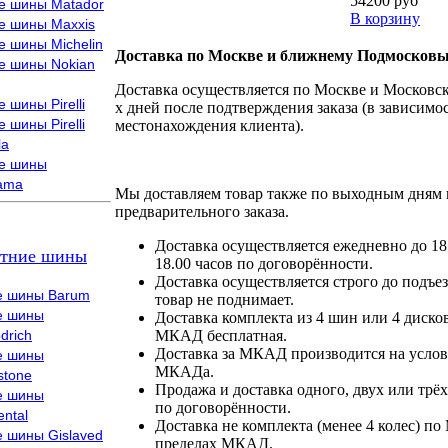
54200 руб
е шины Matador
В корзину
е шины Maxxis
е шины Michelin
Доставка по Москве и ближнему Подмосковь
е шины Nokian
Доставка осуществляется по Москве и Московско
 шины Pirelli
х дней после подтверждения заказа (в зависимос
 шины Pirelli
местонахождения клиента).
la
е шины
ama
Мы доставляем товар также по выходным дням 
предварительного заказа.
Доставка осуществляется ежедневно до 18
тние шины
18.00 часов по договорённости.
Доставка осуществляется строго до подъез
е шины Barum
товар не поднимает.
е шины
Доставка комплекта из 4 шин или 4 диско
drich
МКАД бесплатная.
Доставка за МКАД производится на условия
е шины
МКАДа.
stone
Продажа и доставка одного, двух или трёх
е шины
по договорённости.
ental
Доставка не комплекта (менее 4 колес) по
е шины Gislaved
пределах МКАД.