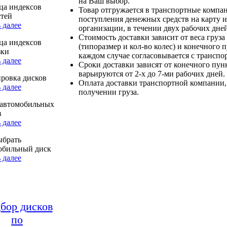
на Ваш выбор.
ца индексов
Товар отгружается в транспортные компа
стей
поступления денежных средств на карту и
 далее
организации, в течении двух рабочих дней
Стоимость доставки зависит от веса груза
ца индексов
(типоразмер и кол-во колес) и конечного 
зки
каждом случае согласовывается с транспо
 далее
Сроки доставки зависят от конечного пун
варьируются от 2-х до 7-ми рабочих дней.
ровка дисков
Оплата доставки транспортной компании,
 далее
получении груза.
автомобильных
в
 далее
ыбрать
обильный диск
 далее
бор дисков
по