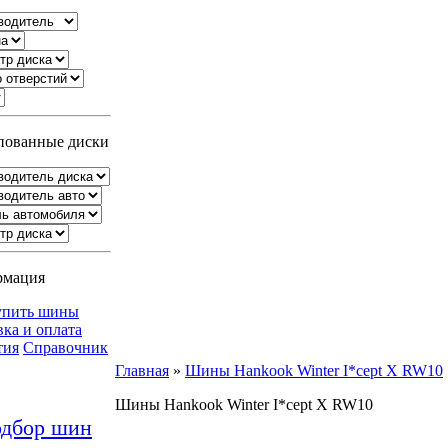
ованные диски
рмация
упить шины
вка и оплата
тия
Справочник
Главная
»
Шины Hankook Winter I*cept X RW10
Шины Hankook Winter I*cept X RW10
дбор шин