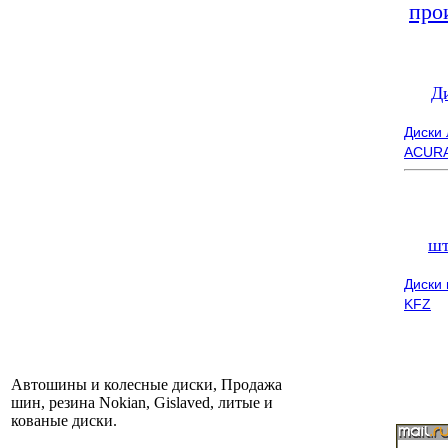
про
Д
Диски
ACUR
шт
Диски
KFZ
Автошины и колесные диски, Продажа
шин, резина Nokian, Gislaved, литые и
кованые диски.