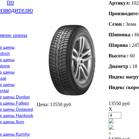
по
Артикул:
102
изводителю
Производите
Сезон :
Зима
мние шины
Шиповка :
Н
Ширина :
24
е шины
drich
Высота :
60
е шины
stone
Диаметр :
18
е шины
Индекс нагру
sal
е шины
Индекс скоро
ental
е шины Dunlop
е шины Falken
13550 руб
Цена: 13550 руб
X
е шины Gislaved
е шины Hankook
е шины Ikon
=
е шины Kumho