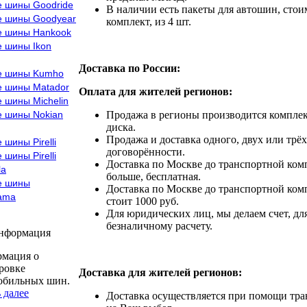
е шины Goodride
В наличии есть пакеты для автошин, стоим
е шины Goodyear
комплект, из 4 шт.
е шины Hankook
е шины Ikon
Доставка по России:
е шины Kumho
е шины Matador
Оплата для жителей регионов:
 шины Michelin
е шины Nokian
Продажа в регионы производится комплек
диска.
Продажа и доставка одного, двух или трёх
 шины Pirelli
договорённости.
 шины Pirelli
Доставка по Москве до транспортной комп
la
больше, бесплатная.
е шины
Доставка по Москве до транспортной комп
ama
стоит 1000 руб.
Для юридических лиц, мы делаем счет, дл
безналичному расчету.
информация
мация о
ровке
Доставка для жителей регионов:
обильных шин.
 далее
Доставка осуществляется при помощи тр