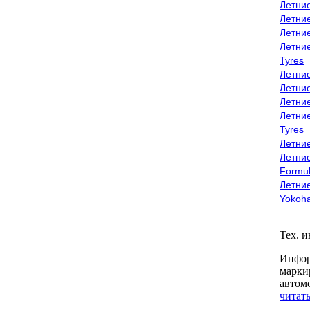
Летни
Летни
Летни
Летни
Tyres
Летни
Летни
Летние
Летни
Tyres
Летние
Летние
Formu
Летни
Yokoh
Тех. 
Инфор
марки
автом
читать