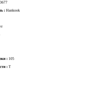
3677
ль :
Hankook
ет
5
зки :
105
сти :
T