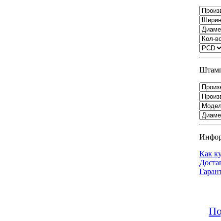
Штамп
Инфо
Как к
Доста
Гаран
По