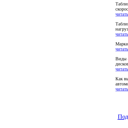
Табли
скоро
читать
Табли
нагру
читать
Марки
читать
Виды 
диско
читать
Как в
автом
читать
Под