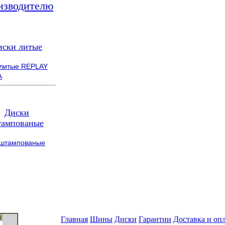
изводителю
иски литые
 литые REPLAY
A
Диски
ампованые
 штампованые
Главная
Шины
Диски
Гарантии
Доставка и оп