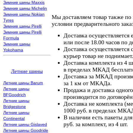
Зимние шины Maxxis
Зимние шины Michelin
Зимние шины Nokian
Мы доставляем товар также по
Tyres
условии предварительного заказ
Зимние шины Pirelli
Зимние шины Pirelli
Доставка осуществляется е
Formula
или после 18.00 часов по 
Зимние шины
Доставка осуществляется с
Yokohama
курьер товар не поднимает
Доставка комплекта из 4 ш
в пределах МКАД бесплатн
Летние шины
Доставка за МКАД произво
за 1 км от МКАДа.
Летние шины Barum
Летние шины
Продажа и доставка одного,
BFGoodrich
производится по договорён
Летние шины
Доставка не комплекта (ме
Bridgestone
1000 руб. в пределах МКА
Летние шины
В наличии есть пакеты дл
Continental
руб. за комплект, из 4 шт.
Летние шины Gislaved
Летние шины Goodride