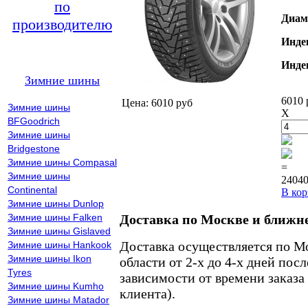
по
Диам
производителю
Инде
Инде
Зимние шины
6010 
Цена: 6010 руб
Зимние шины
X
BFGoodrich
Зимние шины
Bridgestone
Зимние шины Compasal
=
Зимние шины
24040
Continental
В кор
Зимние шины Dunlop
Зимние шины Falken
Доставка по Москве и ближн
Зимние шины Gislaved
Доставка осуществляется по М
Зимние шины Hankook
Зимние шины Ikon
области от 2-х до 4-х дней пос
Tyres
зависимости от времени заказа
Зимние шины Kumho
клиента).
Зимние шины Matador