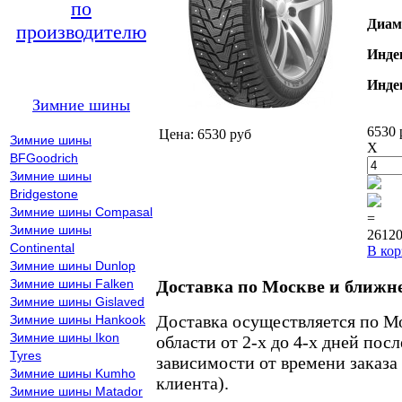
по
Диам
производителю
Инде
Инде
Зимние шины
6530 
Цена: 6530 руб
Зимние шины
X
BFGoodrich
Зимние шины
Bridgestone
Зимние шины Compasal
=
Зимние шины
26120
Continental
В кор
Зимние шины Dunlop
Зимние шины Falken
Доставка по Москве и ближн
Зимние шины Gislaved
Доставка осуществляется по М
Зимние шины Hankook
Зимние шины Ikon
области от 2-х до 4-х дней пос
Tyres
зависимости от времени заказа
Зимние шины Kumho
клиента).
Зимние шины Matador