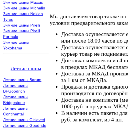
Зимние шины Maxxis
Зимние шины Michelin
Зимние шины Nokian
Мы доставляем товар также по
Tyres
условии предварительного заказ
Зимние шины Pirelli
Зимние шины Pirelli
Доставка осуществляется е
Formula
или после 18.00 часов по 
Зимние шины
Доставка осуществляется с
Yokohama
курьер товар не поднимает
Доставка комплекта из 4 ш
в пределах МКАД бесплатн
Летние шины
Доставка за МКАД произво
за 1 км от МКАДа.
Летние шины Barum
Летние шины
Продажа и доставка одного,
BFGoodrich
производится по договорён
Летние шины
Доставка не комплекта (ме
Bridgestone
1000 руб. в пределах МКА
Летние шины
В наличии есть пакеты дл
Continental
руб. за комплект, из 4 шт.
Летние шины Gislaved
Летние шины Goodride