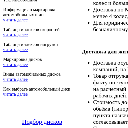
колес и больш
Доставка по 
Информация о маркировке
автомобильных шин.
менее 4 колес
читать далее
Для юридическ
безналичному 
Таблица индексов скоростей
читать далее
Таблица индексов нагрузки
читать далее
Доставка для жит
Маркировка дисков
Доставка осу
читать далее
компаний, на
Виды автомобильных дисков
Товар отгруж
читать далее
факту поступ
на расчетный 
Как выбрать автомобильный диск
читать далее
рабочих дней.
Стоимость дос
объёма (типор
пункта назнач
Подбор дисков
согласовывает