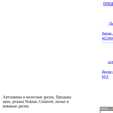
про
Д
Диски
ACUR
шт
Диски
KFZ
Автошины и колесные диски, Продажа
шин, резина Nokian, Gislaved, литые и
кованые диски.