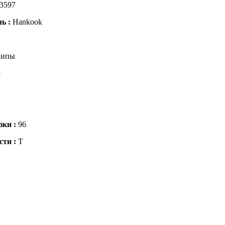
3597
ль :
Hankook
ипы
5
зки :
96
сти :
T