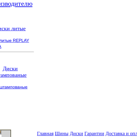
изводителю
иски литые
 литые REPLAY
A
Диски
ампованые
 штампованые
Главная
Шины
Диски
Гарантии
Доставка и оп