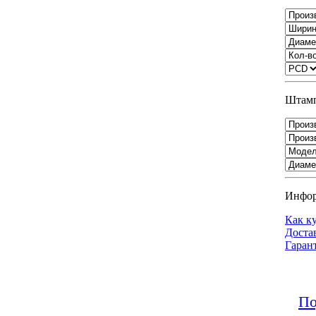
Штамп
Инфо
Как к
Доста
Гаран
По