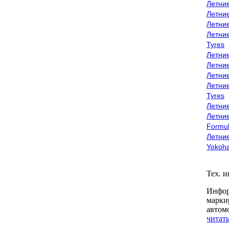
Летни
Летни
Летни
Летни
Tyres
Летни
Летни
Летние
Летни
Tyres
Летние
Летние
Formu
Летни
Yokoh
Тех. 
Инфор
марки
автом
читать