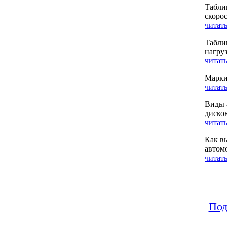
Табли
скоро
читать
Табли
нагру
читать
Марки
читать
Виды 
диско
читать
Как в
автом
читать
Под