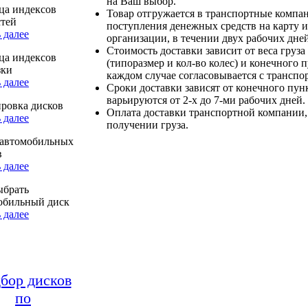
на Ваш выбор.
ца индексов
Товар отгружается в транспортные компа
стей
поступления денежных средств на карту и
 далее
организации, в течении двух рабочих дней
Стоимость доставки зависит от веса груза
ца индексов
(типоразмер и кол-во колес) и конечного 
зки
каждом случае согласовывается с транспо
 далее
Сроки доставки зависят от конечного пун
варьируются от 2-х до 7-ми рабочих дней.
ровка дисков
Оплата доставки транспортной компании,
 далее
получении груза.
автомобильных
в
 далее
ыбрать
обильный диск
 далее
бор дисков
по