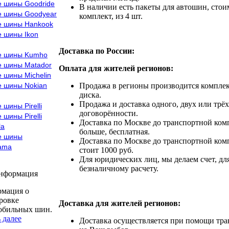
е шины Goodride
В наличии есть пакеты для автошин, стоим
е шины Goodyear
комплект, из 4 шт.
е шины Hankook
е шины Ikon
Доставка по России:
е шины Kumho
е шины Matador
Оплата для жителей регионов:
 шины Michelin
е шины Nokian
Продажа в регионы производится комплек
диска.
Продажа и доставка одного, двух или трёх
 шины Pirelli
договорённости.
 шины Pirelli
Доставка по Москве до транспортной комп
la
больше, бесплатная.
е шины
Доставка по Москве до транспортной комп
ama
стоит 1000 руб.
Для юридических лиц, мы делаем счет, дл
безналичному расчету.
информация
мация о
ровке
Доставка для жителей регионов:
обильных шин.
 далее
Доставка осуществляется при помощи тр