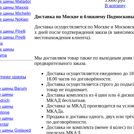
35000 руб
е шины Matador
В корзину
е шины Maxxis
е шины Michelin
Доставка по Москве и ближнему Подмосковь
е шины Nokian
Доставка осуществляется по Москве и Московско
 шины Pirelli
х дней после подтверждения заказа (в зависимос
 шины Pirelli
местонахождения клиента).
la
е шины
ama
Мы доставляем товар также по выходным дням 
предварительного заказа.
Доставка осуществляется ежедневно до 18
тние шины
18.00 часов по договорённости.
Доставка осуществляется строго до подъез
е шины Barum
товар не поднимает.
е шины
Доставка комплекта из 4 шин или 4 диско
drich
МКАД бесплатная.
Доставка за МКАД производится на условия
е шины
МКАДа.
stone
Продажа и доставка одного, двух или трёх
е шины
по договорённости.
ental
Доставка не комплекта (менее 4 колес) по
е шины Gislaved
пределах МКАД.