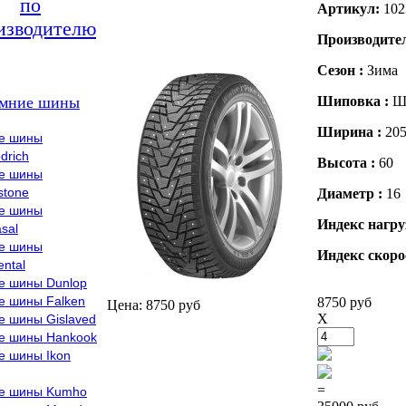
по
Артикул:
102
изводителю
Производите
Сезон :
Зима
мние шины
Шиповка :
Ш
Ширина :
20
е шины
drich
Высота :
60
е шины
stone
Диаметр :
16
е шины
Индекс нагру
sal
е шины
Индекс скоро
ental
е шины Dunlop
е шины Falken
8750 руб
Цена: 8750 руб
X
е шины Gislaved
е шины Hankook
е шины Ikon
=
е шины Kumho