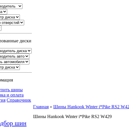
ованные диски
рмация
упить шины
вка и оплата
тия
Справочник
Главная
»
Шины Hankook Winter i*Pike RS2 W4
Шины Hankook Winter i*Pike RS2 W429
дбор шин