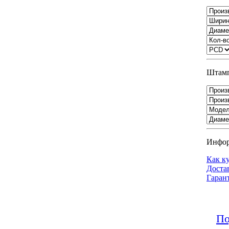
Штамп
Инфо
Как к
Доста
Гаран
По