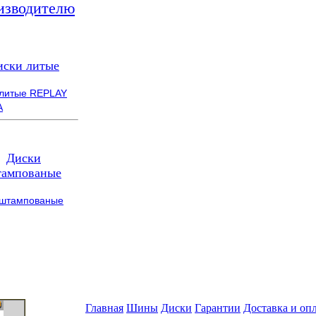
изводителю
иски литые
 литые REPLAY
A
Диски
ампованые
 штампованые
Главная
Шины
Диски
Гарантии
Доставка и оп