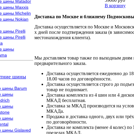
59000 руб
е шины Matador
В корзину
е шины Maxxis
е шины Michelin
Доставка по Москве и ближнему Подмосковь
е шины Nokian
Доставка осуществляется по Москве и Московско
 шины Pirelli
х дней после подтверждения заказа (в зависимос
 шины Pirelli
местонахождения клиента).
la
е шины
ama
Мы доставляем товар также по выходным дням 
предварительного заказа.
Доставка осуществляется ежедневно до 18
тние шины
18.00 часов по договорённости.
Доставка осуществляется строго до подъез
е шины Barum
товар не поднимает.
е шины
Доставка комплекта из 4 шин или 4 диско
drich
МКАД бесплатная.
Доставка за МКАД производится на условия
е шины
МКАДа.
stone
Продажа и доставка одного, двух или трёх
е шины
по договорённости.
ental
Доставка не комплекта (менее 4 колес) по
е шины Gislaved
пределах МКАД.