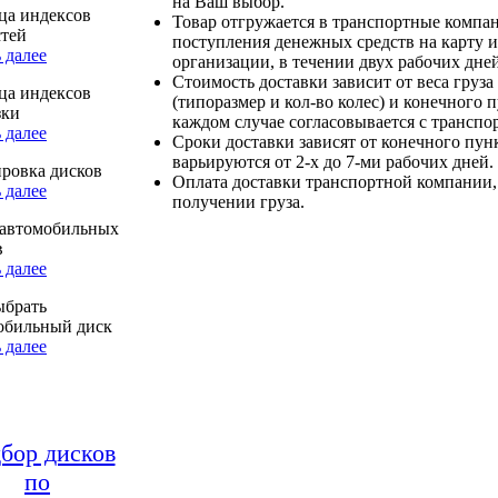
на Ваш выбор.
ца индексов
Товар отгружается в транспортные компа
стей
поступления денежных средств на карту и
 далее
организации, в течении двух рабочих дней
Стоимость доставки зависит от веса груза
ца индексов
(типоразмер и кол-во колес) и конечного 
зки
каждом случае согласовывается с транспо
 далее
Сроки доставки зависят от конечного пун
варьируются от 2-х до 7-ми рабочих дней.
ровка дисков
Оплата доставки транспортной компании,
 далее
получении груза.
автомобильных
в
 далее
ыбрать
обильный диск
 далее
бор дисков
по