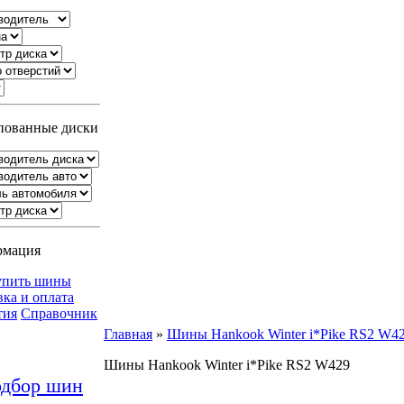
ованные диски
рмация
упить шины
вка и оплата
тия
Справочник
Главная
»
Шины Hankook Winter i*Pike RS2 W4
Шины Hankook Winter i*Pike RS2 W429
дбор шин