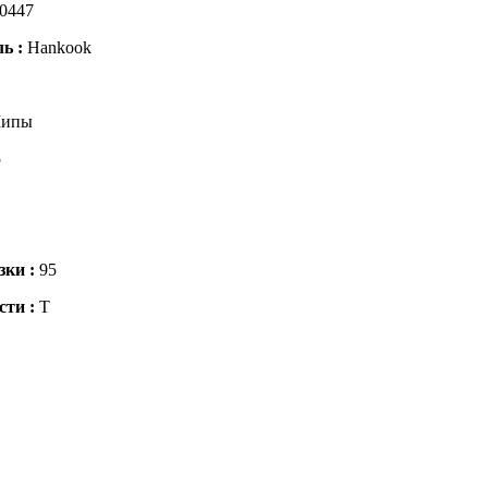
0447
ль :
Hankook
ипы
5
зки :
95
сти :
T