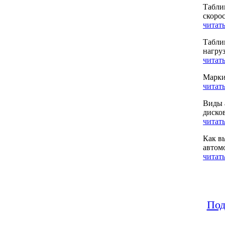
Табли
скоро
читать
Табли
нагру
читать
Марки
читать
Виды 
диско
читать
Как в
автом
читать
Под