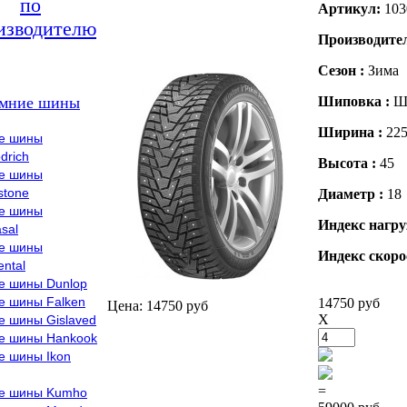
по
Артикул:
103
изводителю
Производите
Сезон :
Зима
мние шины
Шиповка :
Ш
Ширина :
22
е шины
drich
Высота :
45
е шины
stone
Диаметр :
18
е шины
Индекс нагру
sal
е шины
Индекс скоро
ental
е шины Dunlop
е шины Falken
14750 руб
Цена: 14750 руб
X
е шины Gislaved
е шины Hankook
е шины Ikon
=
е шины Kumho