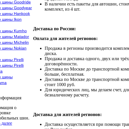
е шины Goodride
В наличии есть пакеты для автошин, стоим
е шины Goodyear
комплект, из 4 шт.
е шины Hankook
е шины Ikon
Доставка по России:
е шины Kumho
е шины Matador
Оплата для жителей регионов:
 шины Michelin
е шины Nokian
Продажа в регионы производится комплек
диска.
Продажа и доставка одного, двух или трёх
 шины Pirelli
договорённости.
 шины Pirelli
Доставка по Москве до транспортной комп
la
больше, бесплатная.
е шины
Доставка по Москве до транспортной комп
ama
стоит 1000 руб.
Для юридических лиц, мы делаем счет, дл
безналичному расчету.
информация
мация о
ровке
Доставка для жителей регионов:
обильных шин.
 далее
Доставка осуществляется при помощи тр