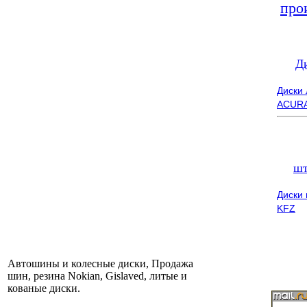
про
Д
Диски
ACUR
шт
Диски
KFZ
Автошины и колесные диски, Продажа
шин, резина Nokian, Gislaved, литые и
кованые диски.