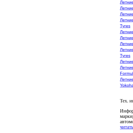
Летни
Летни
Летни
Летни
Tyres
Летни
Летни
Летние
Летни
Tyres
Летние
Летние
Formu
Летни
Yokoh
Тех. 
Инфор
марки
автом
читать