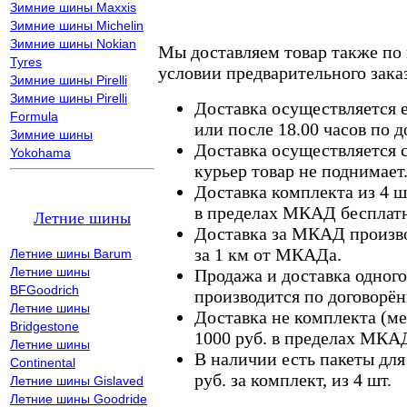
Зимние шины Maxxis
Зимние шины Michelin
Зимние шины Nokian
Мы доставляем товар также по
Tyres
условии предварительного заказ
Зимние шины Pirelli
Зимние шины Pirelli
Доставка осуществляется е
Formula
или после 18.00 часов по 
Зимние шины
Доставка осуществляется с
Yokohama
курьер товар не поднимает
Доставка комплекта из 4 ш
в пределах МКАД бесплатн
Летние шины
Доставка за МКАД произво
за 1 км от МКАДа.
Летние шины Barum
Летние шины
Продажа и доставка одного,
BFGoodrich
производится по договорён
Летние шины
Доставка не комплекта (ме
Bridgestone
1000 руб. в пределах МКА
Летние шины
В наличии есть пакеты дл
Continental
руб. за комплект, из 4 шт.
Летние шины Gislaved
Летние шины Goodride