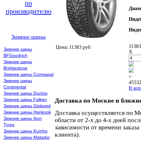
по
Диам
производителю
Инде
Инде
Зимние шины
11383
Цена: 11383 руб
Зимние шины
X
BFGoodrich
Зимние шины
Bridgestone
Зимние шины Compasal
=
Зимние шины
45532
Continental
В кор
Зимние шины Dunlop
Зимние шины Falken
Доставка по Москве и ближн
Зимние шины Gislaved
Доставка осуществляется по М
Зимние шины Hankook
Зимние шины Ikon
области от 2-х до 4-х дней пос
Tyres
зависимости от времени заказа
Зимние шины Kumho
клиента).
Зимние шины Matador